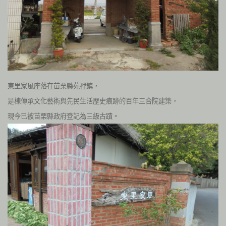
東里家風座落在苗栗縣苑裡鎮，
是棟傳承文化藝術與先民生活歷史痕跡的百年三合院建築，
現今已被苗栗縣政府登記為三級古蹟。