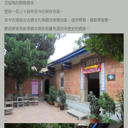
交趾陶的精緻藝術，
歷經一百三十餘年至今仍保存完善。
如今古厝結合古蹟文化與觀光休閒功能，提供導覽、餐飲等服務，
歡迎遊客到此參觀古厝近距離見證百年歷史的痕跡。