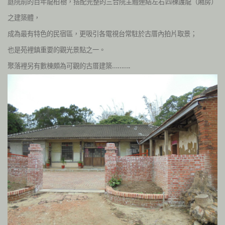
庭院前的百年龍柏樹，搭配完整的三合院主體連結左右四棟護龍（廂房）
之建築體，
成為最有特色的民宿區，更吸引各電視台常駐於古厝內拍片取景；
也是苑裡鎮重要的觀光景點之一。
聚落裡另有數棟頗為可觀的古厝建築……….