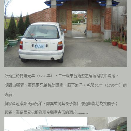
鄭幼生於乾隆元年（
年），二十歲來台拓墾定居苑裡坑中溝尾，
1735
期間由鄭巽、鄭遠兩兄弟協助開墾，膝下無子，乾隆
年（
年）病
51
1785
歿前，
將家產遺贈鄭氏兩兄弟，鄭巽並將其長子鄭仕原過繼鄭幼為接嗣子；
鄭巽、鄭遠兩兄弟即為現今鄭家古厝的源起………..