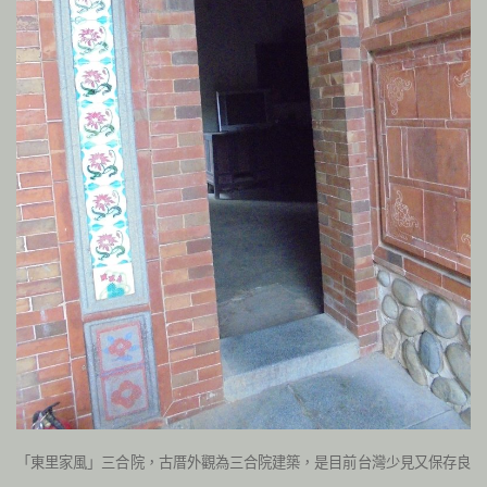
「東里家風」三合院，古厝外觀為三合院建築，是目前台灣少見又保存良