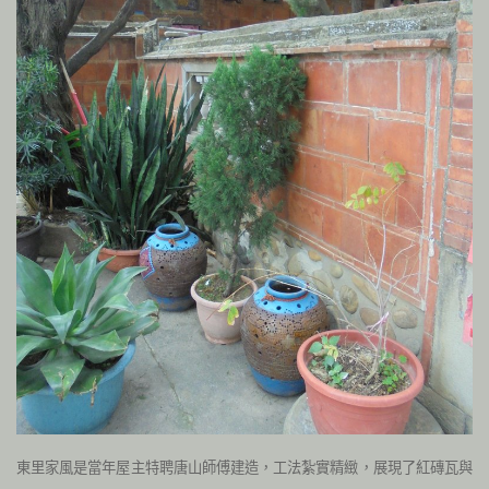
東里家風是當年屋主特聘唐山師傅建造，工法紮實精緻，展現了紅磚瓦與