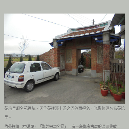
苑坑里
原名苑裡坑，因位苑裡溪上游之河谷而得名，光復後更名為苑坑
里。
依苑裡坑（中溝尾）「鄭姓宗親名鑑」，有一段鄭家古厝的淵源典故。