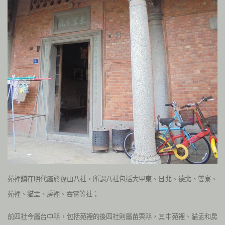
苑裡鎮在明代屬於蓬山八社，所謂八社包括大甲東、日北、德北、雙寮、
苑裡、貓盂、房裡、吞霄等社；
前四社今屬台中縣，包括苑裡的後四社則屬苗栗縣，其中苑裡、貓盂和房