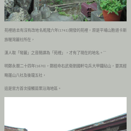
苑裡過去有沒有改地名乾隆六年
開發的苑裡，原是平埔山胞道卡斯
(1741
)
族喔灣麗社所在，
漢人取「彎麗」之音簡譯為「苑裡」，才有了現在的地名。ˉˉ
明鄭永曆二十四年
，鄭經命右武衛劉國軒屯兵大甲鐵砧山，要其經
(1670
)
略蓬山八社及後瓏五社，
這是官方首次接觸苗栗沿海地區。