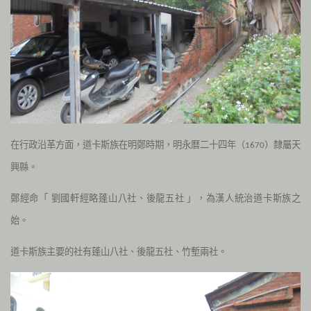
在行政沿革方面，道卡斯族在明鄭時期，明永曆二十四年（
）隸屬天
1670
興縣。
鄭經命「
劉國軒經略蓬山八社、後龍五社
」，為漢人統治道卡斯族之
始。
道卡斯族主要的社有蓬山八社、後龍五社、竹塹兩社。