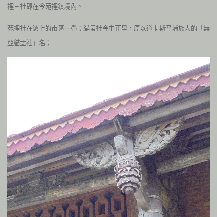
裡三社即在今苑裡鎮境內。
苑裡社在鎮上的市區一帶；貓盂社今中正里，原以道卡斯平埔族人的「無
亞貓盂社」名；