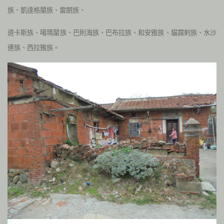
族、凱達格蘭族、雷朗族、
道卡斯族、噶瑪蘭族、巴則海族、巴布拉族、和安雅族、貓霧剌族、水沙
連族、西拉雅族。