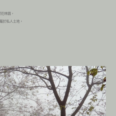
櫻花林園，
屬於私人土地，