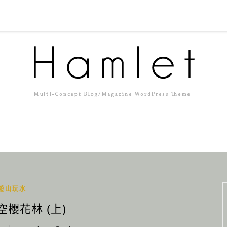
遊山玩水
空櫻花林 (上)