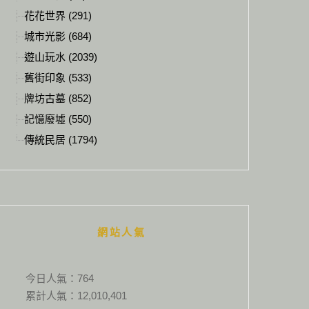
花花世界 (291)
城市光影 (684)
遊山玩水 (2039)
舊街印象 (533)
牌坊古墓 (852)
記憶廢墟 (550)
傳統民居 (1794)
網站人氣
今日人氣：
764
累計人氣：
12,010,401