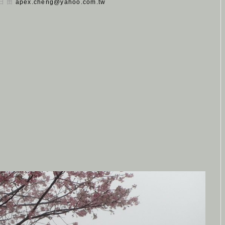
 日 由
apex.cheng@yahoo.com.tw