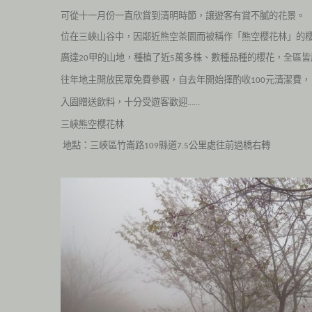
可從十一月份一直欣賞到清明時節，讓遊客有賞不膩的花景。
位在三峽山谷中，因鄰近熊空茶園而被稱作「熊空櫻花林」的
廣達
甲的山地，種植了近
萬多株、數種品種的櫻花，全區皆
20
5
往年地主開放民眾免費參觀，自去年開始擇酌收
元清潔費，
100
入園贈送飲料，十分受遊客歡迎
……
三峽熊空櫻花林
地點：三峽區竹崙路
縣道
公里處往前過橋右轉
109
7.5