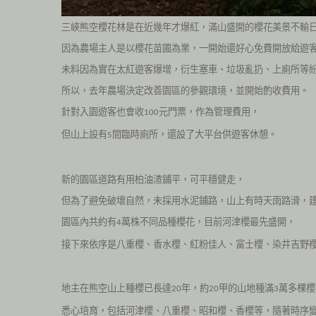
三峽熊空櫻花林是在近幾年才爆紅，滿山盛開的櫻花美景不輸
因為農場主人是以櫻花苗圃為業，一開始還好心免費開放給遊
未料因為實在太紅遊客爆增，衍生塞車、垃圾亂扔、上廁所等
所以，去年農場決定改善園區的參觀環境，並開始酌收費用。
針對入園遊客也會收
元門票，作為管理費用，
100
但山上設有
間臨時廁所，還設了大平台供遊客休憩。
5
新的園區道路有用柏油渣鋪平，可平穩健走，
但為了避免破壞自然，未採用水泥鋪路，山上有時天雨路滑，
園區內共約有
萬株不同品種櫻花，目前河津櫻最先盛開，
4
接下來依序是八重櫻、香水櫻、紅粉佳人、富士櫻、染井吉野
地主在熊空山上種櫻已長達
年，約
甲的山地種滿
萬多棵櫻
20
20
3
悉心培育，包括河津櫻、八重櫻、昭和櫻、香櫻等，隨著時序