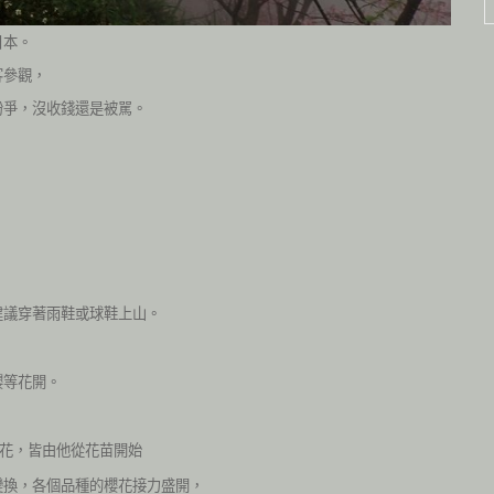
日本。
客參觀，
紛爭，沒收錢還是被駡。
建議穿著雨鞋或球鞋上山。
櫻等花開。
花，皆由他從花苗開始
變換，各個品種的櫻花接力盛開，