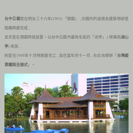
台中公園
是在明治三十六年(1903) 「開園」
, 但
園內的設施及建築物卻是
陸續興建完成
,
並非是在開園時就設置。以台中公園內最有名氣的「池亭」
(
現稱為
湖心
亭
)
來說
,
則是在1908年十月時興建完工
,
並在當年的十一月
, 在此地
舉辦「
台灣縱
貫鐵路全通式
」。