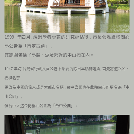
1999 年四月
,
經過學者專家的研究評估後
,
市長張溫鷹將湖心
亭公告為「市定古蹟」
,
其範圍包括了亭體、湖及鄰近的中山橋在內。
1947 年時
台灣省行政長官公署下令要清除日本精神遺毒
,
首先將道路名、
橋樑名等
更改為中國的偉人或是大都市名稱
,
台中公園也在此時由市府更名為「中
山公園」
,
但台中人迄今仍稱此公園為
「台中公園
」。