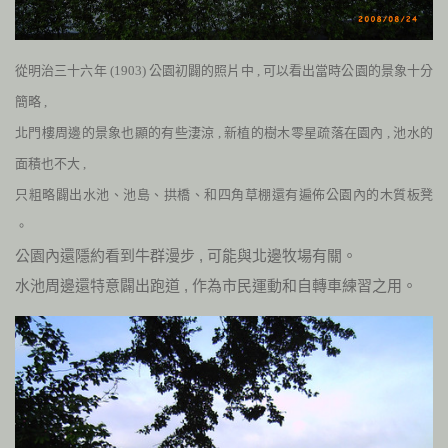
從明治三十六年
(1903)
公園初闢的照片中
,
可以看出當時公園的景象十分
簡略
,
北門樓周邊的景象也顯的有些淒涼
,
新植的樹木零星疏落在園內
,
池水的
面積也不大
,
只粗略闢出水池、池島、拱橋、和四角草棚還有遍佈公園內的木質板凳
。
公園內還隱約看到牛群漫步
,
可能與北邊牧場有關。
水池周邊還特意闢出跑道
,
作為市民運動和自轉車練習之用。