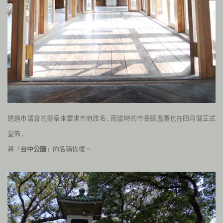
透過市議會的提案來要求市府改名
,
而當時的市長張溫鷹也在四月間正式
宣佈
,
將「
台中公園
」的名稱恢復。