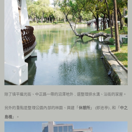
除了填平繼光街、中正路一帶的沼澤地外
,
還整理排水溝、沿街的家屋。
另外的重點是整理公園內部的林園、興建「
休憩所
」
(
即池亭
) ,
和「
中之
島橋
」。