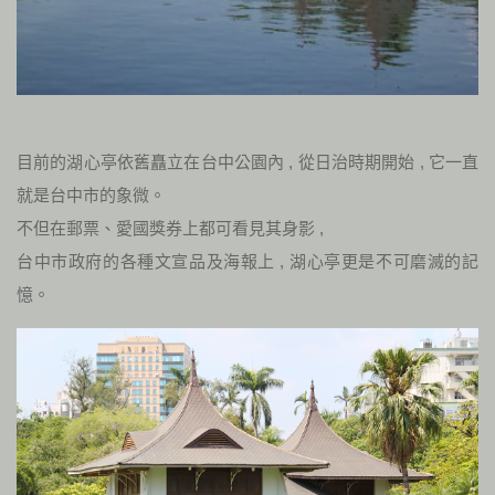
目前的湖心亭依舊矗立在台中公園內
,
從日治時期開始
,
它一直
就是台中市的象微。
不但在郵票、愛國獎券上都可看見其身影
,
台中市政府的各種文宣品及海報上
,
湖心亭更是不可磨滅的記
憶。