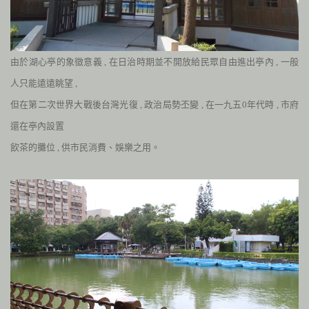
由於湖心亭的象徵意義
,
在日治時期並不開放給民眾自由進出亭內
,
一般
人只能遠遠眺望
,
但在第二次世界大戰後台灣光復
,
政治局勢丕變
,
在一九五
0
年代時
,
市府
還在亭內設置
飲茶的攤位
,
供市民消費、娛樂之用。