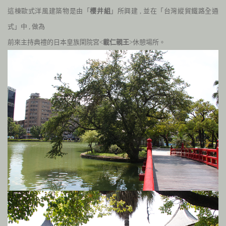
這棟歐式洋風建築物是由「
櫻井組
」所興建
,
並在「台灣縱貿鐵路全通
式」中
,
做為
前來主持典禮的日本皇族閑院宮<
載仁親王
>休憩場所。