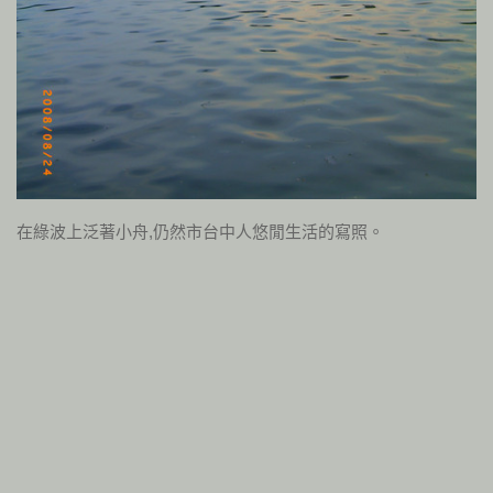
在綠波上泛著小舟,仍然市台中人悠閒生活的寫照。