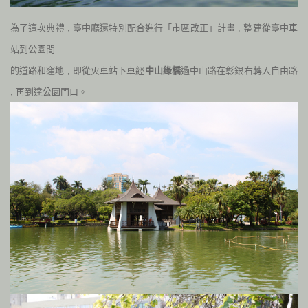
為了這次典禮
,
臺中廳還特別配合進行「市區改正」計畫
,
整建從臺中車
站到公園間
的道路和窪地
,
即從火車站下車經
中山綠橋
過中山路在彰銀右轉入自由路
,
再到達公園門口。