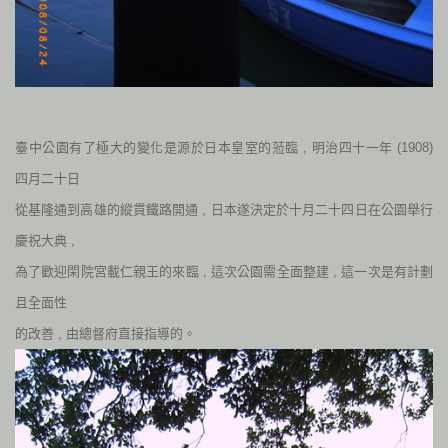
臺中公園有了極大的變化是源於日本皇室的蒞臨
,
明治四十一年
(1908)
四月二十日
從基隆通到高雄的縱貫鐵路開通
,
日本遂決定於十月二十四日在公園舉行
慶祝大典
,
為了歡迎閑院宮載仁親王的來臨
,
這次公園需全面整建
,
這一次是有計劃
且全面性
的改善
,
由總督府直接指導的。