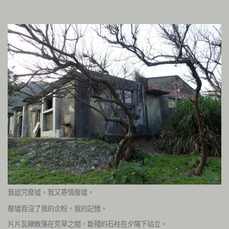
我詛咒廢墟，我又寄情廢墟。
廢墟吞沒了我的企盼，我的記憶。
片片瓦礫散落在荒草之間，斷殘的石柱在夕陽下站立。