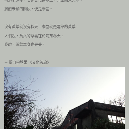
將融未融的階段，便是廢墟。
沒有黃葉就沒有秋天，廢墟就是建築的黃葉。
人們說，黃葉的意義在於哺育春天。
我說，黃葉本身也是美。
擷自余秋雨
《文化苦旅》
—