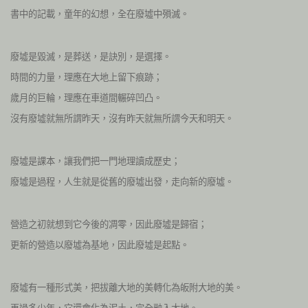
書中的記載，童年的幻想，全在廢墟中殞滅。
廢墟是毀滅，是葬送，是訣別，是選擇。
時間的力量，理應在大地上留下痕跡；
歲月的巨輪，理應在車道間輾碎凹凸。
沒有廢墟就無所謂昨天，沒有昨天就無所謂今天和明天。
廢墟是課本，讓我們把一門地理讀成歷史；
廢墟是過程，人生就是從舊的廢墟出發，走向新的廢墟。
營造之初就想到它今後的凋零，因此廢墟是歸宿；
更新的營造以廢墟為基地，因此廢墟是起點。
廢墟有一種形式美，把拔離大地的美轉化為皈附大地的美。
再過多少年，它還會化為泥土，完全融入大地。