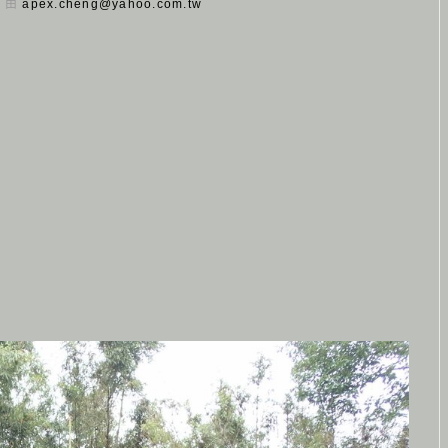
日 由
apex.cheng@yahoo.com.tw