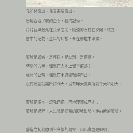
我詛咒廢墟，我又寄情廢墟。
廢墟吞沒了我的企盼，我的記憶。
片片瓦礫散落在荒草之間，斷殘的石柱在夕陽下站立。
書中的記載，童年的幻想，全在廢墟中殞滅。
廢墟是毀滅，是葬送，是訣別，是選擇。
時間的力量，理應在大地上留下痕跡；
歲月的巨輪，理應在車道間輾碎凹凸。
沒有廢墟就無所謂昨天，沒有昨天就無所謂今天和明天。
廢墟是課本，讓我們把一門地理讀成歷史；
廢墟是過程，人生就是從舊的廢墟出發，走向新的廢墟。
營造之初就想到它今後的凋零，因此廢墟是歸宿；