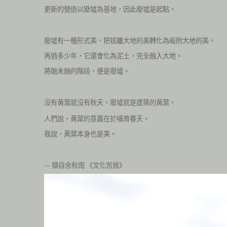
更新的營造以廢墟為基地，因此廢墟是起點。
廢墟有一種形式美，把拔離大地的美轉化為皈附大地的美。
再過多少年，它還會化為泥土，完全融入大地。
將融未融的階段，便是廢墟。
沒有黃葉就沒有秋天，廢墟就是建築的黃葉。
人們說，黃葉的意義在於哺育春天。
我說，黃葉本身也是美。
擷自余秋雨
《文化苦旅》
—