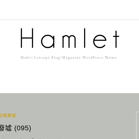
記憶廢墟
墟 (095)