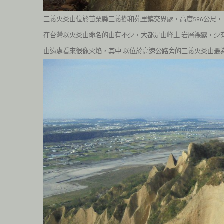
三義火炎山位於苗栗縣三義鄉和苑里鎮交界處，高度
公尺，
596
在台灣以火炎山命名的山有不少，大都是山峰上
岩層裸露，少
由遠處看來很像火焰，其中
以位於高速公路旁的三義火炎山最