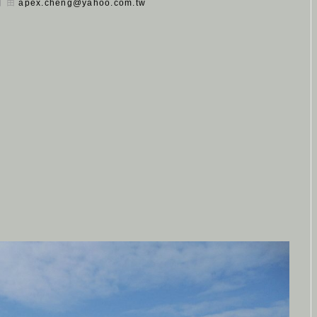
 日 由
apex.cheng@yahoo.com.tw