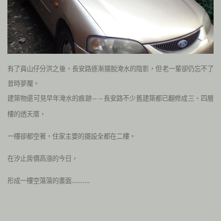
有了員山仔分洪之後，長安路逐漸擺脫淹水的陰影，但老一輩卻仍忘不了
昔時夢魘。
建築物還可見早年淹水的痕跡
長安路不少舊建築都已翻修成三、四層
――
樓的透天厝，
一樓卻都空著，住家主要的擺設全都在二樓。
在汐止房價高漲的今日，
形成一樓空蕩蕩的畫面……….