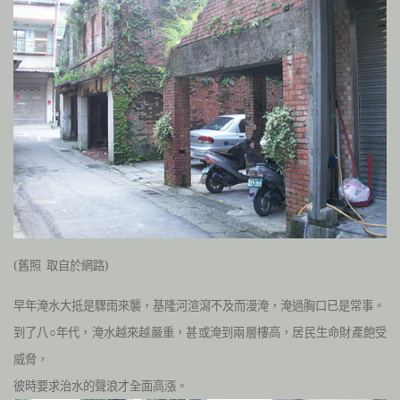
(舊照 取自於網路)
早年淹水大抵是驟雨來襲，基隆河渲瀉不及而漫淹，淹過胸口已是常事。
到了八○年代，淹水越來越嚴重，甚或淹到兩層樓高，居民生命財產飽受
威脅，
彼時要求治水的聲浪才全面高漲。