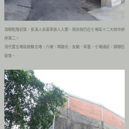
清朝乾隆初葉，安溪人余富率族人入墾，現余姓仍在七堵區十二大姓中排
序第二。
清代置五堵區統轄五堵、六堵、瑪陵坑、友蚋、草濫、七堵諸莊，歸隸石
碇堡。