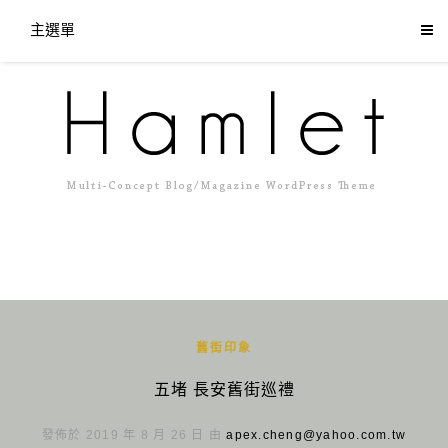
主選單
舊街印象
五堵 長安舊街巡禮
發佈於 2019 年 8 月 26 日 由
apex.cheng@yahoo.com.tw