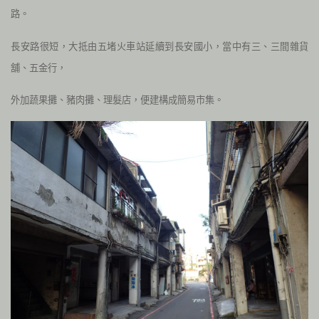
路。
長安路很短，大抵由五堵火車站延續到長安國小，當中有三、三間雜貨
舖、五金行，
外加蔬果攤、豬肉攤、理髮店，便建構成簡易市集。