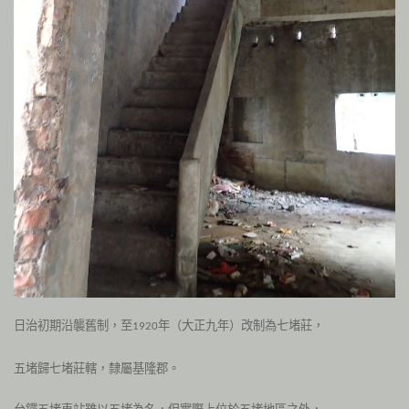
日治初期沿襲舊制，至
年（大正九年）改制為七堵莊，
1920
五堵歸七堵莊轄，隸屬基隆郡。