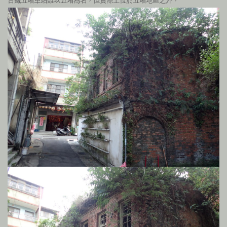
台鐵五堵車站雖以五堵為名，但實際上位於五堵地區之外，