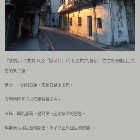
「蚘蚋」
今友
以及「過溪仔」
今保長坑
的農家，往往挑著要山上捕
蚋
(
)
(
)
獲的果子狸，
走上一、兩個鐘頭，來長安路上販售。
五堵地區普日以盛產茶葉聞名。
五堵，顧名思義，是為第五座防堵牆的意思。
早期漢人移民台灣開墾，為了防止原住民的侵襲，