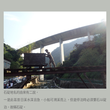
石碇地名的由來有二說，
一是此區昔日溪水深且急，小船可溯溪而上，但是停泊時必須繫石以碇
泊，故稱石碇。