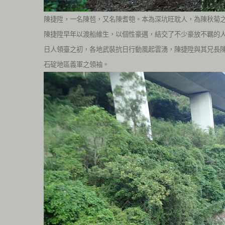
陳捷陞，一名陳苞，又名陳耆匏。本為深坑旺耽人，為陳秋菊
陳捷陞早年以渡船維生，以個性豪邁，結交了不少豪放不羈的
日人領臺之初，各地武裝抗日行動風起雲湧，陳捷陞與其兄長
石碇地區義軍之領袖。