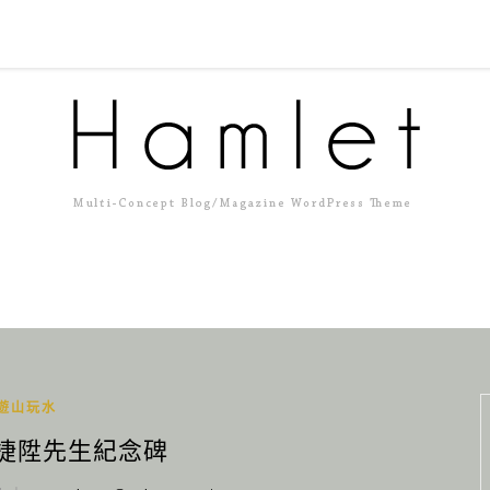
遊山玩水
翁捷陞先生紀念碑