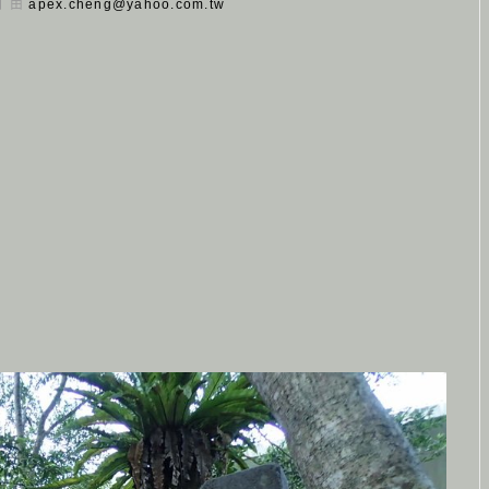
 日 由
apex.cheng@yahoo.com.tw