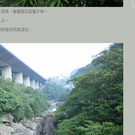
之堂弟，後遷居石碇楓子林。
人士。
陳秋菊亦同為深坑、