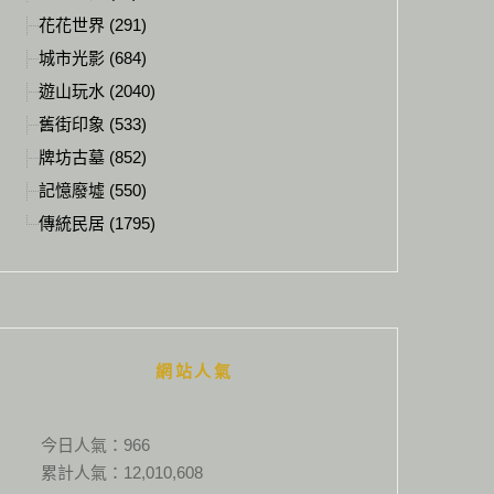
花花世界 (291)
城市光影 (684)
遊山玩水 (2040)
舊街印象 (533)
牌坊古墓 (852)
記憶廢墟 (550)
傳統民居 (1795)
網站人氣
今日人氣：
966
累計人氣：
12,010,608