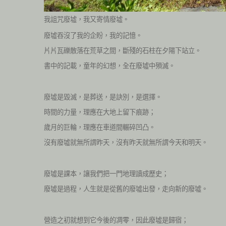
我詛咒廢墟，我又寄情廢墟。
廢墟吞沒了我的企盼，我的記憶。
片片瓦礫散落在荒草之間，斷殘的石柱在夕陽下站立。
書中的記載，童年的幻想，全在廢墟中殞滅。
廢墟是毀滅，是葬送，是訣別，是選擇。
時間的力量，理應在大地上留下痕跡；
歲月的巨輪，理應在車道間輾碎凹凸。
沒有廢墟就無所謂昨天，沒有昨天就無所謂今天和明天。
廢墟是課本，讓我們把一門地理讀成歷史；
廢墟是過程，人生就是從舊的廢墟出發，走向新的廢墟。
營造之初就想到它今後的凋零，因此廢墟是歸宿；