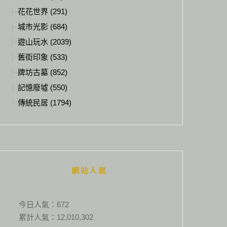
花花世界 (291)
城市光影 (684)
遊山玩水 (2039)
舊街印象 (533)
牌坊古墓 (852)
記憶廢墟 (550)
傳統民居 (1794)
網站人氣
今日人氣：
672
累計人氣：
12,010,302