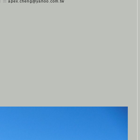
 日 由
apex.cheng@yahoo.com.tw