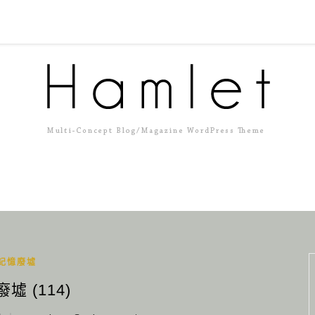
記憶廢墟
墟 (114)