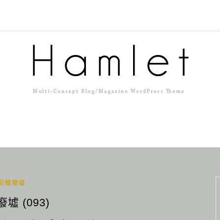
記憶廢墟
墟 (093)