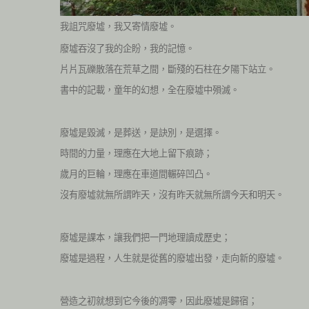
我詛咒廢墟，我又寄情廢墟。
廢墟吞沒了我的企盼，我的記憶。
片片瓦礫散落在荒草之間，斷殘的石柱在夕陽下站立。
書中的記載，童年的幻想，全在廢墟中殞滅。
廢墟是毀滅，是葬送，是訣別，是選擇。
時間的力量，理應在大地上留下痕跡；
歲月的巨輪，理應在車道間輾碎凹凸。
沒有廢墟就無所謂昨天，沒有昨天就無所謂今天和明天。
廢墟是課本，讓我們把一門地理讀成歷史；
廢墟是過程，人生就是從舊的廢墟出發，走向新的廢墟。
營造之初就想到它今後的凋零，因此廢墟是歸宿；