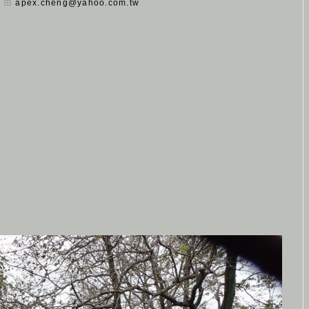
日 由
apex.cheng@yahoo.com.tw