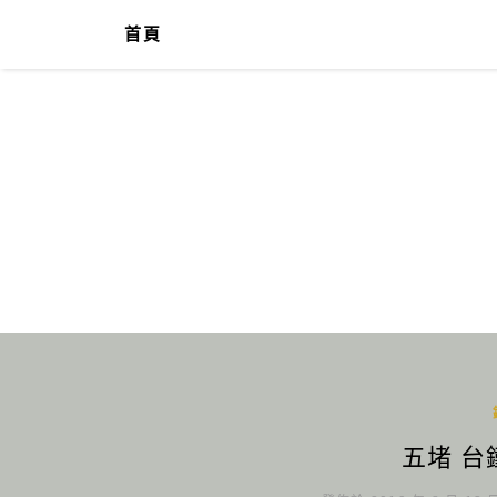
首頁
五堵 台