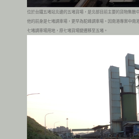
位於台鐵五堵站北邊的五堵貨場，是北部目前主要的貨物集散
他的前身是七堵調車場，更早為駝峰調車場。因南港專案中南
七堵調車場用地，原七堵貨場變遷移至五堵。