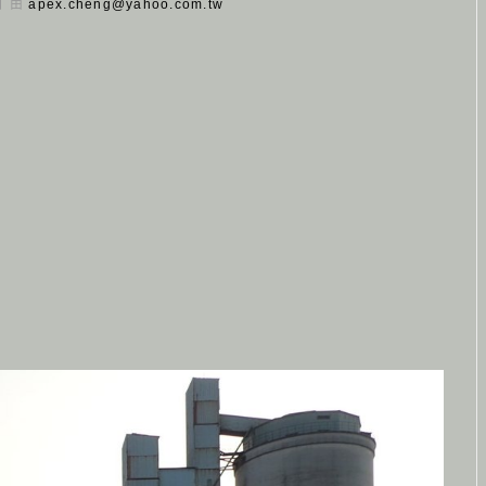
 日 由
apex.cheng@yahoo.com.tw