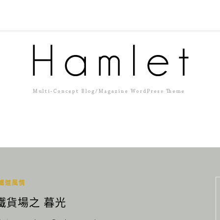
鐵道風情
鐵貨場之 暮光