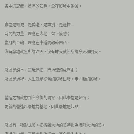
書中的記載，童年的幻想，全在廢墟中殞滅。
廢墟是毀滅，是葬送，是訣別，是選擇。
時間的力量，理應在大地上留下痕跡；
歲月的巨輪，理應在車道間輾碎凹凸。
沒有廢墟就無所謂昨天，沒有昨天就無所謂今天和明天。
廢墟是課本，讓我們把一門地理讀成歷史；
廢墟是過程，人生就是從舊的廢墟出發，走向新的廢墟。
營造之初就想到它今後的凋零，因此廢墟是歸宿；
更新的營造以廢墟為基地，因此廢墟是起點。
廢墟有一種形式美，把拔離大地的美轉化為皈附大地的美。
再過多少年，它還會化為泥土，完全融入大地。