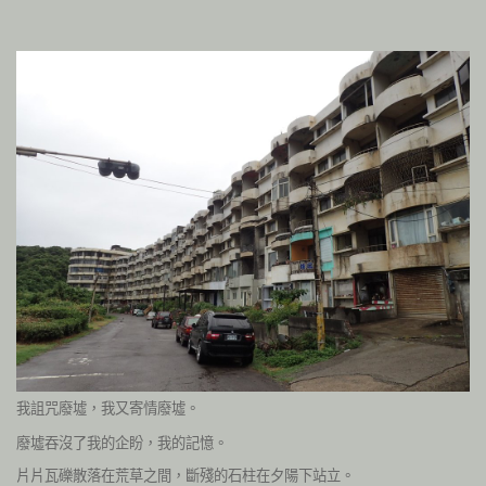
我詛咒廢墟，我又寄情廢墟。
廢墟吞沒了我的企盼，我的記憶。
片片瓦礫散落在荒草之間，斷殘的石柱在夕陽下站立。