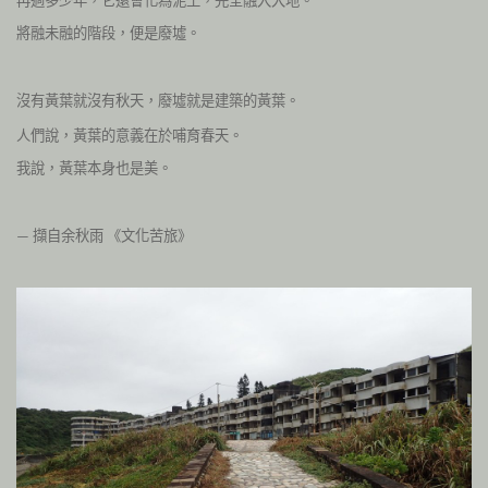
將融未融的階段，便是廢墟。
沒有黃葉就沒有秋天，廢墟就是建築的黃葉。
人們說，黃葉的意義在於哺育春天。
我說，黃葉本身也是美。
擷自余秋雨
《文化苦旅》
—