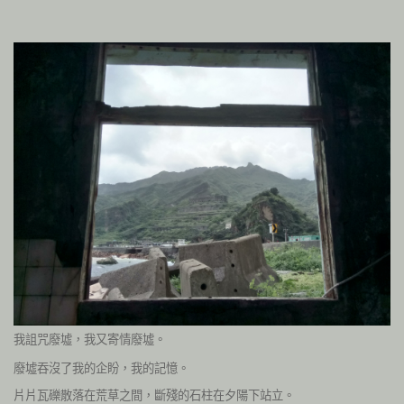
我詛咒廢墟，我又寄情廢墟。
廢墟吞沒了我的企盼，我的記憶。
片片瓦礫散落在荒草之間，斷殘的石柱在夕陽下站立。