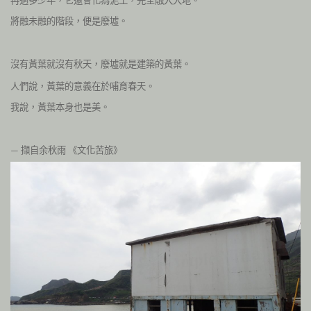
將融未融的階段，便是廢墟。
沒有黃葉就沒有秋天，廢墟就是建築的黃葉。
人們說，黃葉的意義在於哺育春天。
我說，黃葉本身也是美。
擷自余秋雨
《文化苦旅》
—