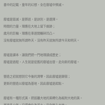
書中的記載，童年的幻想，全在廢墟中殞滅。
廢墟是毀滅，是葬送，是訣別，是選擇。
時間的力量，理應在大地上留下痕跡；
歲月的巨輪，理應在車道間輾碎凹凸。
沒有廢墟就無所謂昨天，沒有昨天就無所謂今天和明天。
廢墟是課本，讓我們把一門地理讀成歷史；
廢墟是過程，人生就是從舊的廢墟出發，走向新的廢墟。
營造之初就想到它今後的凋零，因此廢墟是歸宿；
更新的營造以廢墟為基地，因此廢墟是起點。
廢墟有一種形式美，把拔離大地的美轉化為皈附大地的美。
再過多少年，它還會化為泥土，完全融入大地。