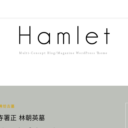
牌坊古墓
寺署正 林朝英墓