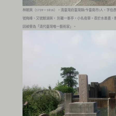
林朝英（
－
），清臺灣府臺灣縣
今臺南市
人，字伯
1739
1816
(
)
號梅峰、又號鯨湖英，
別署一峯亭，小名夜華。善於水墨畫、
因被譽為「清代臺灣唯一藝術家」。