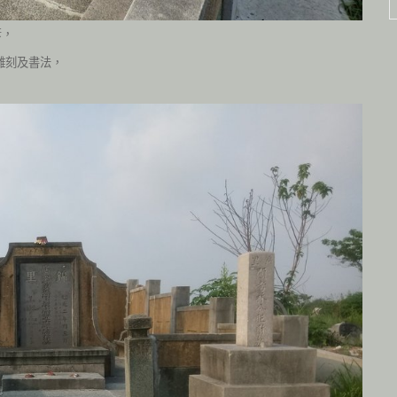
彥，
雕刻及書法，