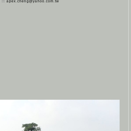
日 由
apex.cheng@yahoo.com.tw