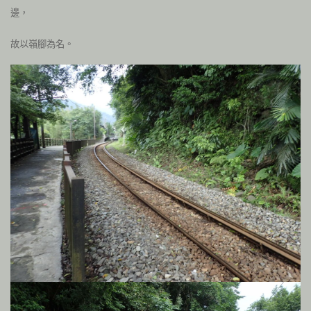
邊，
故以嶺腳為名。