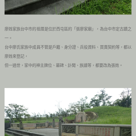
廖姓家族台中市的祖厝是位於西屯區的「張廖家廟」，為台中市定古蹟之
一。
台中廖氏家族中成員不管是戶籍、身分證、兵役資料、買賣契約等，都以
廖姓來登記，
但一過世，家中的神主牌位、墓碑、訃聞、族譜等，都要改為張姓。