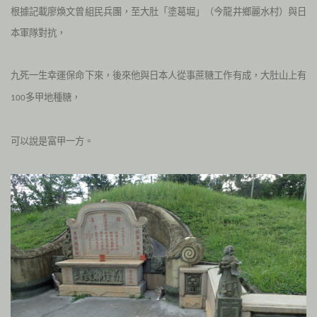
根據記載廖煥文曾組民兵團，至大肚「塗葛堀」（今龍井鄉麗水村）與日
本軍隊對抗，
九死一生幸運保命下來，後來他與日本人從事蔗糖工作有成，大肚山上有
多甲地種糖，
100
可以說是富甲一方。