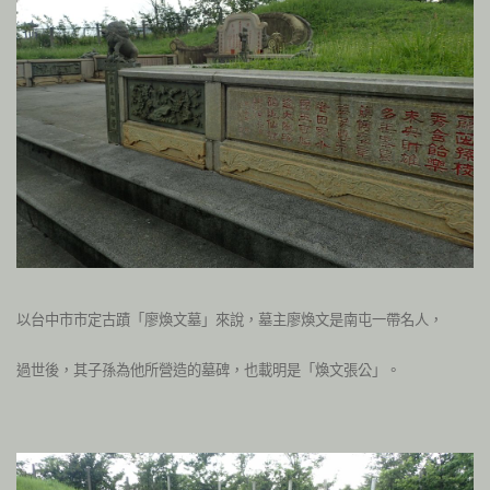
以台中市市定古蹟「廖煥文墓」來說，墓主廖煥文是南屯一帶名人，
過世後，其子孫為他所營造的墓碑，也載明是「煥文張公」。