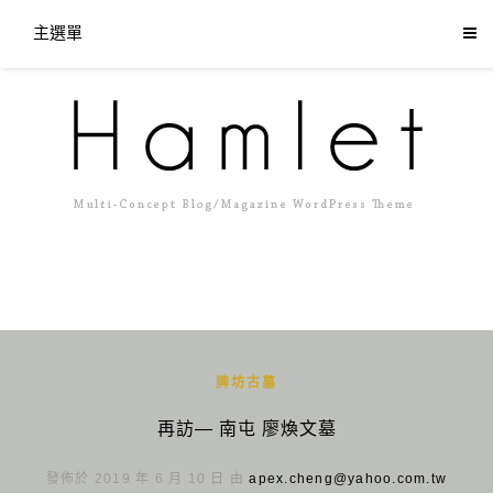
主選單
牌坊古墓
再訪— 南屯 廖煥文墓
發佈於 2019 年 6 月 10 日 由
apex.cheng@yahoo.com.tw