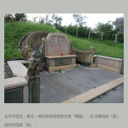
台中市西屯、南屯一帶的廖姓家族姓氏會「轉換」，在活著時姓「廖」，
過世則改姓「張」，