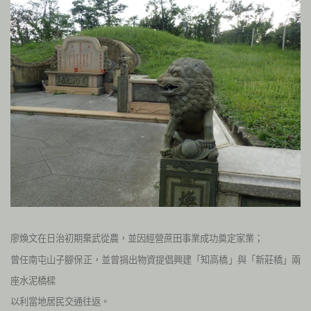
廖煥文在日治初期棄武從農，並因經營蔗田事業成功奠定家業；
曾任南屯山子腳保正，並曾捐出物資提倡興建「知高橋」與「新莊橋」兩
座水泥橋樑
以利當地居民交通往返。