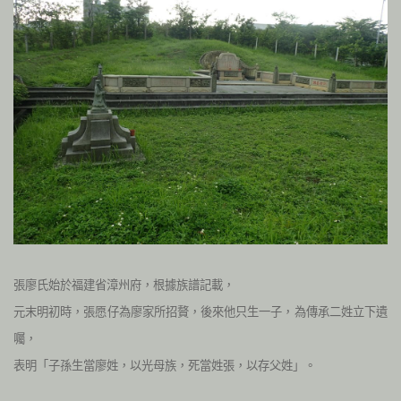
張廖氏始於福建省漳州府，根據族譜記載，
元末明初時，張愿仔為廖家所招贅，後來他只生一子，為傳承二姓立下遺
囑，
表明「子孫生當廖姓，以光母族，死當姓張，以存父姓」。