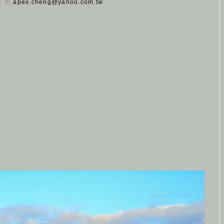
 日 由
apex.cheng@yahoo.com.tw