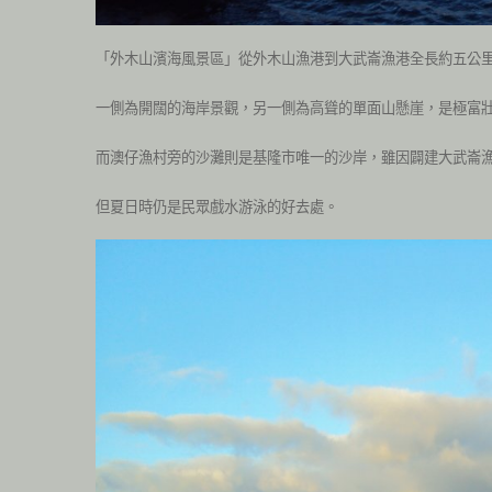
「外木山濱海風景區」從外木山漁港到大武崙漁港全長約五公
一側為開闊的海岸景觀，另一側為高聳的單面山懸崖，是極富
而澳仔漁村旁的沙灘則是基隆市唯一的沙岸，雖因闢建大武崙
但夏日時仍是民眾戲水游泳的好去處。