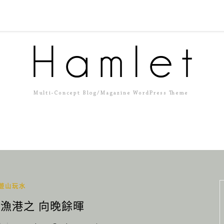
遊山玩水
山漁港之 向晚餘暉