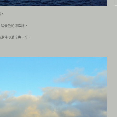
里，
壯麗景色的海岸線，
漁港使沙灘流失一半，