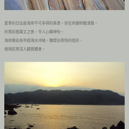
夏季的日出是海岸不可多得的美景，坐在岸邊聆聽濤聲，
欣賞彩霞萬丈之景，令人心曠神怡。
海岸礁岩長年經海水沖蝕，雕塑出奇特的造形，
值得民眾深入觀賞體會。