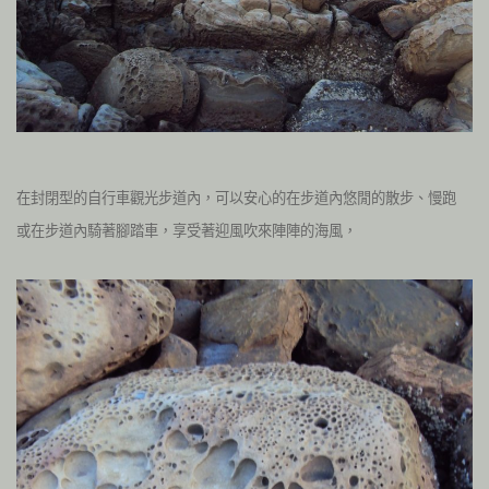
在封閉型的自行車觀光步道內，可以安心的在步道內悠閒的散步、慢跑
或在步道內騎著腳踏車，享受著迎風吹來陣陣的海風，