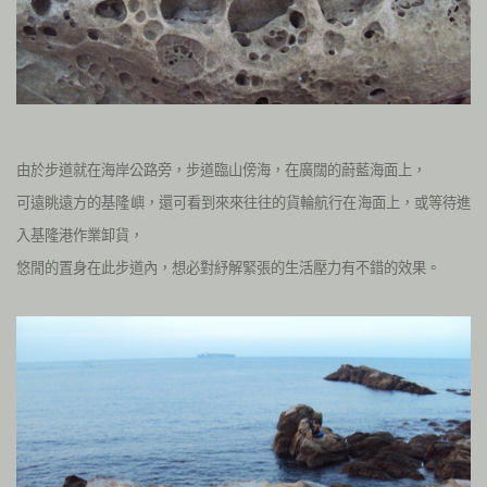
由於步道就在海岸公路旁，步道臨山傍海，在廣闊的蔚藍海面上，
可遠眺遠方的基隆嶼，還可看到來來往往的貨輪航行在海面上，或等待進
入基隆港作業卸貨，
悠閒的置身在此步道內，想必對紓解緊張的生活壓力有不錯的效果。