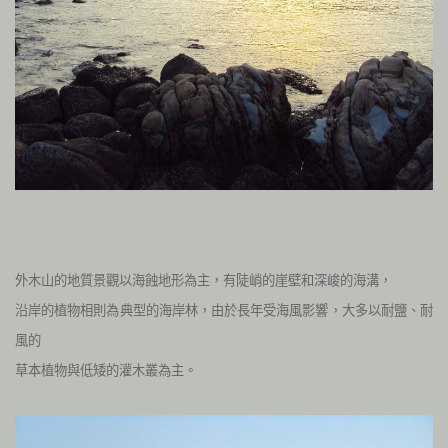
外木山的地質景觀以海蝕地形為主，有陡峭的崖壁和深峻的海溝，
沿岸的植物相則為典型的海岸林，由於長年受海風影響，大多以耐鹽、耐
風的
草本植物與低矮的灌木叢為主。