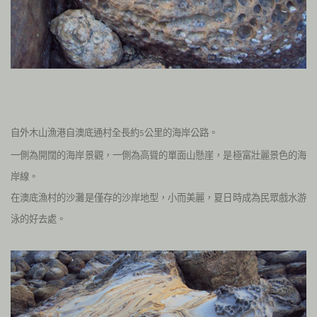
自外木山漁港自澳底通村全長約
公里的海岸公路。
5
一側為開闊的海岸景觀，一側為高聳的單面山懸崖，是極富壯麗景色的海
岸線。
在澳底漁村的沙灘是僅存的沙岸地型，小而美麗，夏日時成為民眾戲水游
泳的好去處。