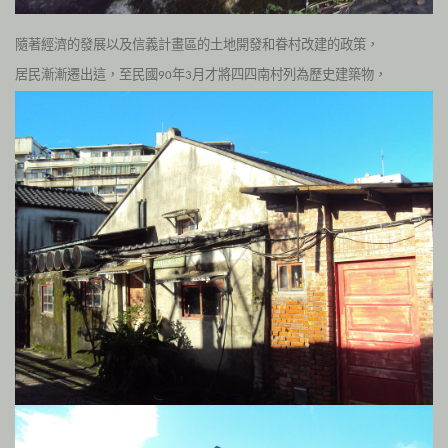
隨著經濟的發展以及信義計畫區的土地開發和眷村改建的政策，
居民漸漸遷出這，至民國
年
月才將四四南村列為歷史建築物，
90
3