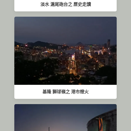
淡水 滬尾砲台之 歷史走讀
基隆 獅球嶺之 港市燈火