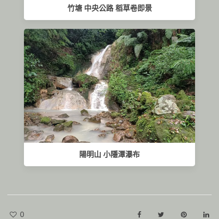
竹塘 中央公路 稻草卷即景
陽明山 小隱潭瀑布
0