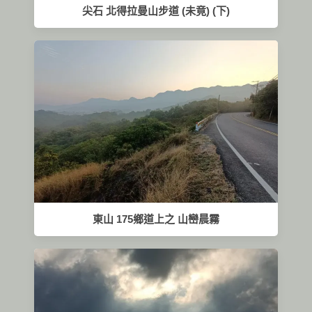
尖石 北得拉曼山步道 (未竟) (下)
東山 175鄉道上之 山巒晨霧