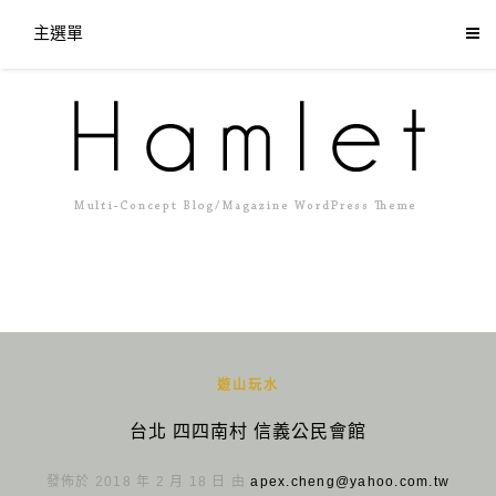
主選單
遊山玩水
台北 四四南村 信義公民會館
發佈於 2018 年 2 月 18 日 由
apex.cheng@yahoo.com.tw