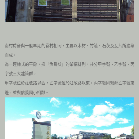
南村房舍與一般早期的眷村相同，主要以木材、竹籬、石灰及瓦片所建築
而成，
為一連棟式的平房，採「魚骨狀」的架構排列，共分甲字號、乙字號、丙
字號三大建築群，
甲字號位於莊敬路以西，乙字號位於莊敬路以東，丙字號則緊鄰乙字號東
邊，
並與信義國小相鄰。