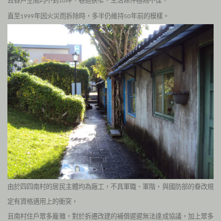
且各戶空間均不到
坪、巷道狹窄，生活條件極為不佳，
10
直至
年因火災而拆除時
，多半仍維持
年前的模樣。
1999
50
由於四四南村的居民主體均為廠工，不具軍職、軍階，與國防部的眷改規
定有資格適用上的衝突，
且南村住戶眾多龐雜，對於拆遷改建的補償遲遲無法達成協議，加上眾多