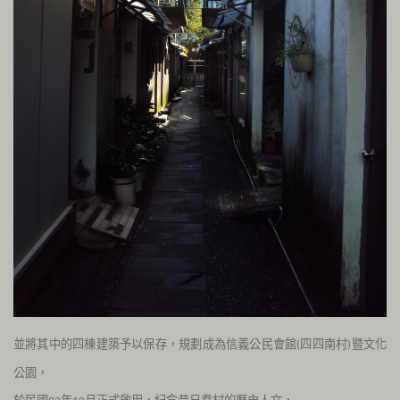
並將其中的四棟建築予以保存，規劃成為信義公民會館
四四南村
暨文化
(
)
公園，
於民國
年
月正式啟用，紀念昔日眷村的歷史人文，