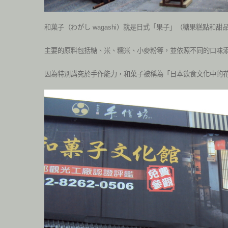
和菓子（わがし wagashi）就是日式「果子」（糖果糕點和甜
主要的原料包括糖、米、糯米、小麥粉等，並依照不同的口味
因為特別講究於手作能力，和菓子被稱為「日本飲食文化中的