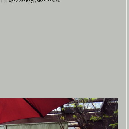
 日 由
apex.cheng@yahoo.com.tw