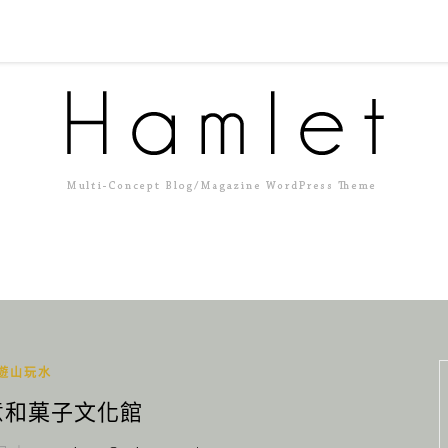
遊山玩水
意和菓子文化館