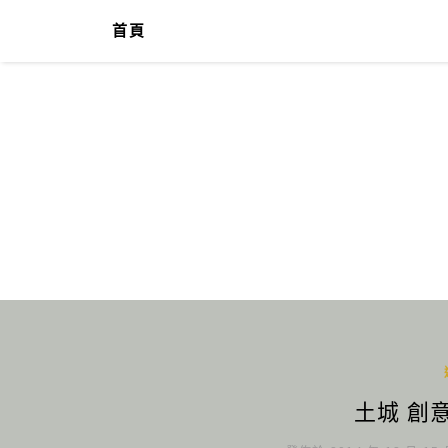
首頁
土城 創