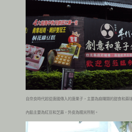
自奈良時代起從唐國傳入的唐果子，主要為麻糬類的甜食和蔴
內餡主要為紅豆和芝蔴，外皮為糯米所制。