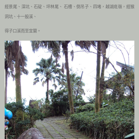
經景尾、深坑、石碇、坪林尾、
石槽、倒吊子、四堵，越湖底嶺，經猴
洞坑、十一股溪、
得子口溪而至宜蘭。