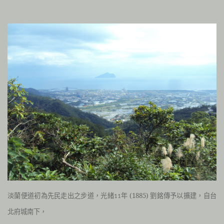
淡蘭便道初為先民走出之步道，
光緒
年 (1885)
劉銘傳予以擴建，自台
11
北府城南下，