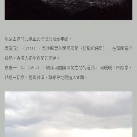
淡蘭古道的北線正式形成於嘉慶年間。
嘉慶元年（
），吳沙率眾入墾噶瑪蘭（舊稱蛤仔難），
在頭圍建立
1796
據點，為漢人拓墾宜蘭的開始。
嘉慶十二年（
），楊廷理開闢淡蘭之間的道路，
自暖暖、四腳亭，
1807
越過三貂嶺，經頂雙溪、草嶺等地而進入宜蘭。