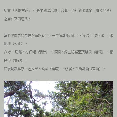
所謂「淡蘭古道」，
是早期淡水廳（台北一帶）到噶瑪蘭（蘭陽地區）
之間往來的道路。
當時淡蘭之間主要的道路有二，一是循基隆河而上，從錫口（松山）、水
返腳（汐止）
、
八堵、
暖暖、柑仔瀨（瑞芳）
、猴硐，經三貂嶺至頂雙溪（雙溪）
、槓
仔寮（貢寮），
然後翻越草嶺，經大里、頭圍（頭城）、礁溪，至噶瑪蘭（宜蘭）。