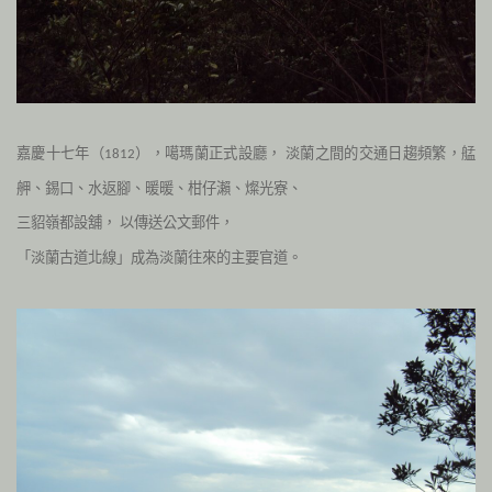
嘉慶十七年（
），噶瑪蘭正式設廳，
淡蘭之間的交通日趨頻繁，艋
1812
舺、錫口、水返腳、暖暖、柑仔瀨、燦光寮、
三貂嶺都設舖
，
以傳送公文郵件，
「淡蘭古道北線」成為淡蘭往來的主要官道。