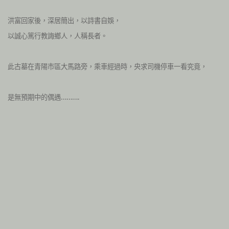
洪富回家後，深居簡出，以詩書自娛，
以誠心篤行教誨鄉人，人稱長者
。
此古墓在青陽市區大馬路旁，乘車經過時，央求司機停車一看究竟，
是無預期中的偶遇……….