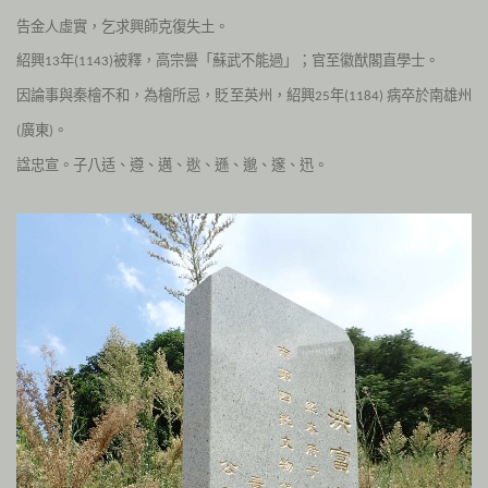
告金人虛實，乞求興師克復失土。
紹興
年
被釋，高宗譽「蘇武不能過」；官至徽猷閣直學士。
13
(1143)
因論事與秦檜不和，為檜所忌，貶至英州，紹興
年
病卒於南雄州
25
(1184)
廣東
。
(
)
諡忠宣。子八适、遵、邁、逖、遜、邈、邃、迅。