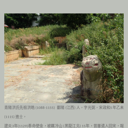
青陽洪氏先祖洪皓
鄱陽
江西
人，字光弼，宋政和
年乙未
(1088-1155)
(
)
5
進士，
(1115)
建炎
年
奉命使金，被羈冷山
黑龍江北
年，曾屢遣人回宋，報
3
(1129)
(
) 15