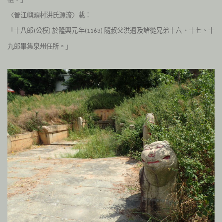
〈晉江嶼頭村洪氏源流〉載：
「十八郎
公模
於隆興元年
隨叔父洪邁及諸從兄弟十六、十七、十
(
)
(1163)
九郎畢集泉州任所。」