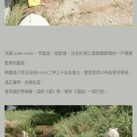
洪富
，
字國昌，號新齋，出生於晉江青陽鎮嶼頭村一戶樸實
(1488-1560)
憨厚的農家。
二甲三十五名進士。
歷官至四川布政使司參政，
明嘉靖八年已丑科
(1529)
清正廉明，史稱名宦。
曾苦讀於秀林庵，深研《易》學，著有《淺說》一部行世。