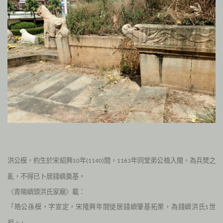
洪公模，約生於宋紹興
年
間，
年同堂弟公植入閩，為兵燹之
10
(1140)
1163
亂，不得已卜居錢嶼奠基。
〈青陽嶼頭洪氏家廟〉載：
「皓公孫模，字宣定，宋隆興年間徙居錢嶼肇基拓業，為錢嶼洪氏
世
1
祖。」