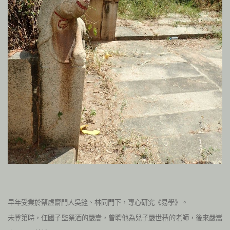
早年受業於蔡虛齋門人吳銓、林同門下，專心研究《易學》。
未登第時，任國子監祭酒的嚴嵩，曾聘他為兒子嚴世蕃的老師，後來嚴嵩