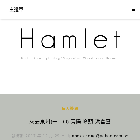
主選單
海天遊踪
來去泉州(一二O) 青陽 嶼頭 洪富墓
發佈於 2017 年 12 月 29 日 由
apex.cheng@yahoo.com.tw