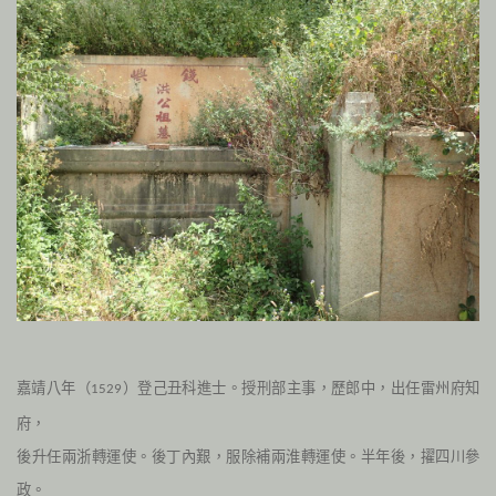
）登己丑科進士。
授刑部主事，歷郎中，出任雷州府知
嘉靖八年（
1529
府，
後升任兩浙轉運使。
後丁內艱，服除補兩淮轉運使。半年後，擢四川參
政。