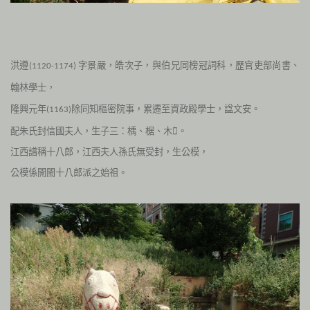
洪遵
字景嚴，皓次子，與伯兄同榜冠詞科，歷官吏部尚書、
(1120-1174)
翰林學士，
隆興元年
除同知樞密院事，累遷至資政殿學士，諡文安
。
(1163)
配朱氏封信國夫人，生子三：楀、椐、木。
江西譜稱十八郎，江西夫人孫氏無受封，生公模，
公模係開閩十八郎派之始祖。