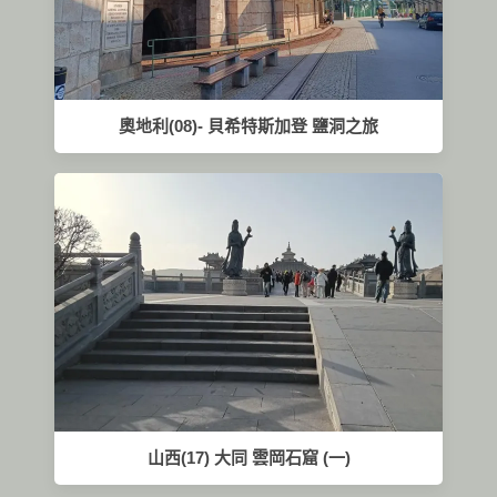
奧地利(08)- 貝希特斯加登 鹽洞之旅
山西(17) 大同 雲岡石窟 (一)