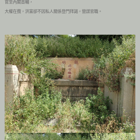
官至內閣首輔，
大權在攬，洪富卻不因私人關係登門拜謁，營謀官職。