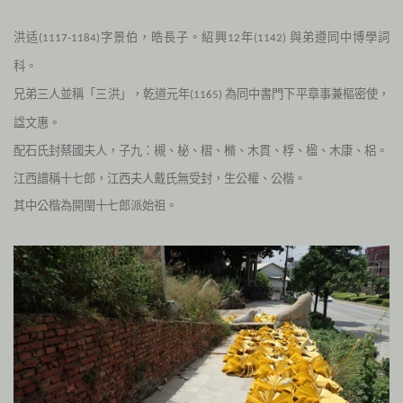
洪适
字景伯，皓長子。紹興
年
與弟遵同中博學詞
(1117-1184)
12
(1142)
科。
兄弟三人並稱「三洪」，乾道元年
為同中書門下平章事兼樞密使，
(1165)
諡文惠。
配石氏封蔡國夫人，子九：槻、柲、槢、樇、木貫、桴、楹、木康、梠
。
江西譜稱十七郎，江西夫人戴氏無受封，生公權、公楷。
其中公楷為開閩十七郎派始祖。