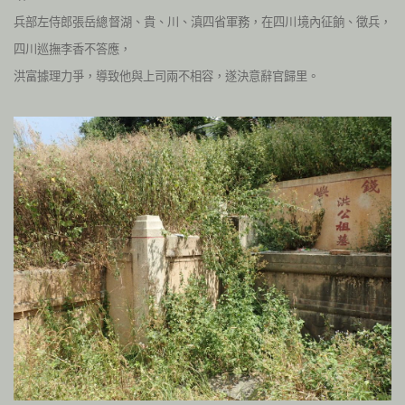
兵部左侍郎張岳總督湖、貴、川、滇四省軍務，在四川境內征餉、徵兵，
四川巡撫李香不答應，
洪富據理力爭，導致他與上司兩不相容，遂決意辭官歸里。