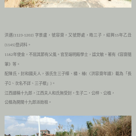
洪邁
字景盧，號容齋，又號野處，皓三子，紹興
年乙丑
(1123-1202)
15
登詞科。
(1145)
年使金，不屈其節有父風。官至端明殿學士，諡文敏。著有《容齋隨
1162
筆》等
。
配陳氏，封和國夫人，張氏生三子樺、橚、椿
〈洪容齋年譜〉載為「長
(
子、次名不詳、三子櫰」
。
)
江西譜稱十九郎，江西夫人和氏無受封，生子二，公梓、公植，
公植為開閩十九郎派始祖。