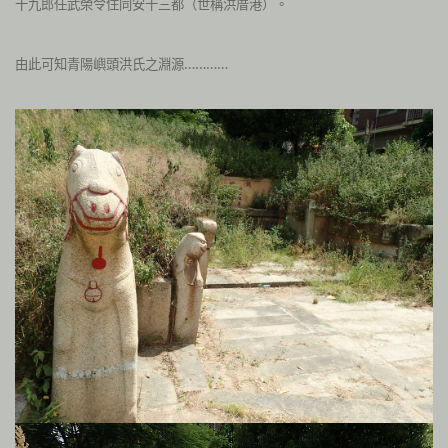
十九郎任武榮令住同安十三都（世稱洪厝港）。
由此可知青陽嶼頭洪氏之淵源…………