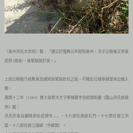
〈泉州洪氏大宗祠〉載：「邁公於隆興元年起知泉州，次子公植後又宰泉
武榮
南安
，後絜族居於泉。」
(
)
上述公模隨乃叔集泉及邁知泉絜族赴任之說，
可確定公模係隨堂弟公植入
閩。
萬曆十二年（
）進士泉郡大才子秦锺震字伯起號恥壘《龍山洪氏族譜
1584
序》載：
洪氏宗系自鄱陽來任武榮令……
，十六郎住南安石竹。十七郎住晉江洪
窟。十八郎住晉江錢嶼（今嶼頭）。