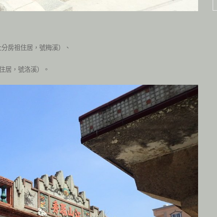
，
灶分房祖住居，號梅溪）、
住居，號洛溪）。