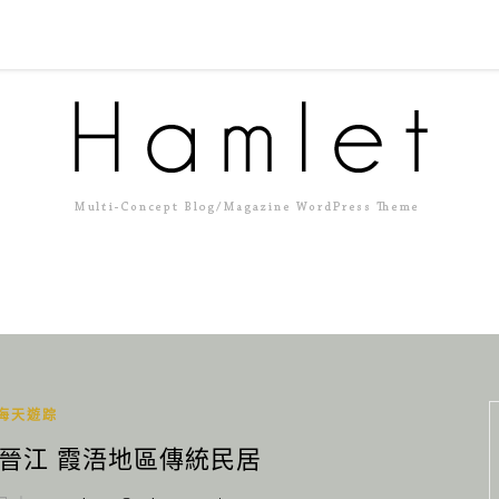
海天遊踪
 晉江 霞浯地區傳統民居