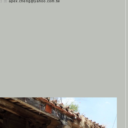
 日 由
apex.cheng@yahoo.com.tw