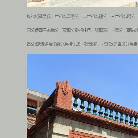
族譜記載吳氏一世祖為垂憲公，二世祖為極公，三世祖為昭公
昭公傳四子為勳公（黃龍分房祖住居，號龍溪）、篤公（即磁
然公
即浦邊為江崎分房祖住居，號清溪）、烈公
即東吳分房祖
(
(