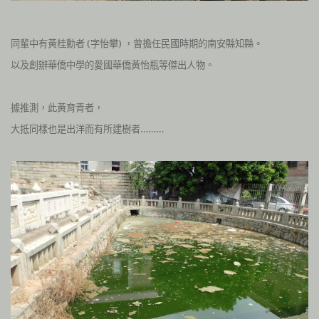
同輩中有黃桂勳者 (字怡攀) ，曾擔任民國時期的南安縣知縣。
以及創辦華僑中學的愛國華僑黃怡瓶等傑出人物。
據推測，此黃育青者，
大抵同樣也是出洋而有所建樹者………