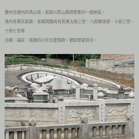
豐州古城內的燕山境，就是以燕山黃姓聚集的一個地區。
境內有黃氏家廟、
家廟周圍尚有燕黃五房三世、八房賜珠堂、十房三世、
十房七世等
古樸、端莊、寬敞的小宗古建築群，猶如眾星拱月。