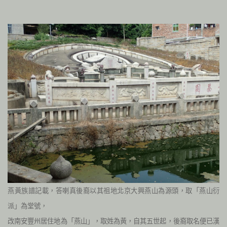
燕黃族譜記載，答喇真後裔以其祖地北京大興燕山為源頭，取「燕山衍
派」為堂號，
改南安豐州居住地為「燕山」，取姓為黃，自其五世起，後裔取名便已漢