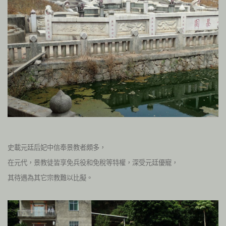
史載元廷后妃中信奉景教者頗多，
在元代，景教徒皆享免兵役和免稅等特權，深受元廷優寵，
其待遇為其它宗教難以比擬。