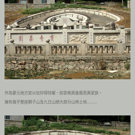
作為蒙元地方官以信仰得特權，如答喇真後裔燕黃家族，
擁有幾乎整座獅子山及九日山絕大部分山林土地………