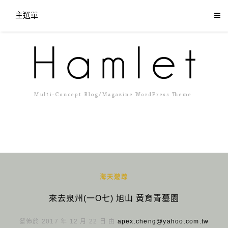
主選單
海天遊踪
來去泉州(一O七) 旭山 黃育青墓園
發佈於 2017 年 12 月 22 日 由
apex.cheng@yahoo.com.tw