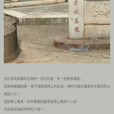
位於
答刺真墓的左側約一百公尺處，有一座育青墓園；
因為隔著鐵絲網，看不清楚墓碑上的名諱，隱約只看出應是怡字輩的燕山
黃姓人仕。
從招穆上看來，怡字輩應該屬南安燕山黃姓十八世，
大抵是民國初年時的人物 ?