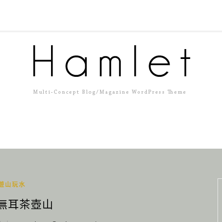
遊山玩水
 無耳茶壺山