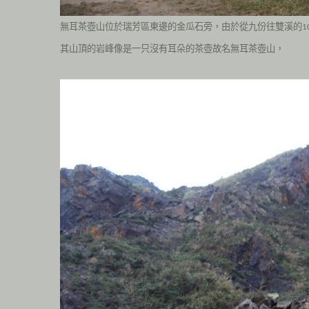
無耳茶壺山位於瑞芳區東邊的金瓜石旁，由於從九份往雙溪的
1
其山頂的岩峰像是一只沒有耳朵的茶壺故名無耳茶壺山，