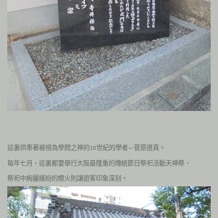
這裏供奉著被視為
學問之神
的
世紀的學者
菅原道真。
10
—
每年七月，這裏都要舉行大阪最隆重的傳統節日祭祀活動
天神祭
，
祭祀中絢麗繽紛的煙火則讓遊客印象深刻。