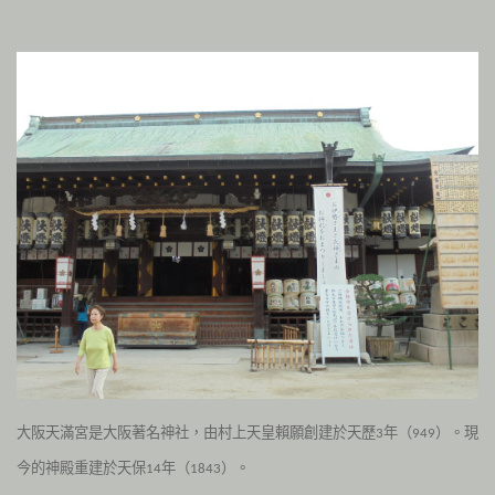
大阪天滿宮是大阪著名神社，由村上天皇賴願創建於天歷
年（
）。
現
3
949
今的神殿重建於天保
年（
）。
14
1843