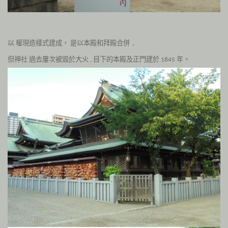
以
權現造樣
式建成，
是以本殿和拜殿合併
，
但神社
過去屢次被毀於大火
目下的本殿及正門建於
年。
,
1845