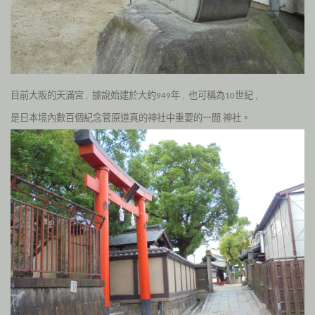
目前大阪的天滿宮
據說始建於大約
年
也可稱為
世紀
,
949
,
10
,
是日本境內數百個紀念菅原道真的神社中重要的一間
神社。