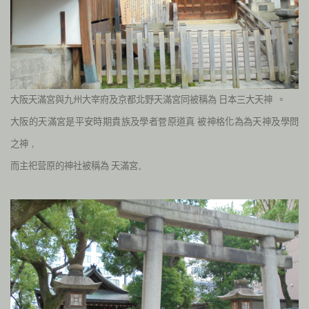
大阪
天滿宮與九州大宰府及京都北野天滿宮同被稱為
日本三大天神 。
大阪的天滿宮是平安時期貴族及學者
原道真
被神格化為為天神及學問
菅
之神
，
而主祀营原的神社被稱為
天滿宮
。