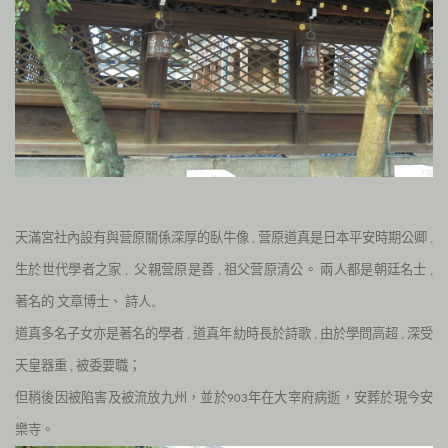
天滿宮社內設有與营原關係深厚的臥牛像
营原道真是日本平安時期公卿
,
,
生於世代學者之家
父親
营原是善
祖父
营原清公。
兩人都是朝廷名士
,
,
,
著名的
文章博士、
詩人
。
道真多名子女亦是著名的學者
道真年糼時長於詩歌
由於學問高超
深受
,
,
,
天皇器重
被委要職；
,
但稍後因被陷害及被流放九州，
並於
年在大宰府病逝，
安葬於現今安
903
樂寺。