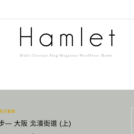
海天遊踪
步— 大阪 北濱街道 (上)