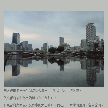
自大津市流出琵琶湖時叫做瀨田川（せたがわ）的河流，
入京都府後名為宇治川（うじがわ），
在京都府與大阪府交界處的大山崎町，與桂川、木津川匯流，名為淀川。