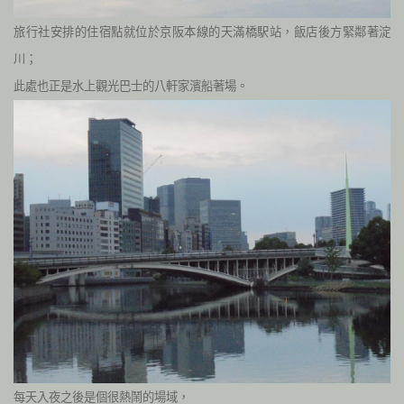
旅行社安排的住宿點就位於京阪本線的天滿橋駅站，飯店後方緊鄰著淀
川；
此處也正是水上觀光巴士的
八軒家濱船著場。
每天入夜之後是個很熱鬧的場域，