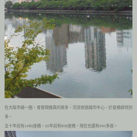
在大阪市繞一圈，會發現橋真的很多，河流穿過城市中心，於是橋樑特別
多，
五十年前有
座橋，
年前有
座橋，現在也還有
多座。
1480
20
808
400