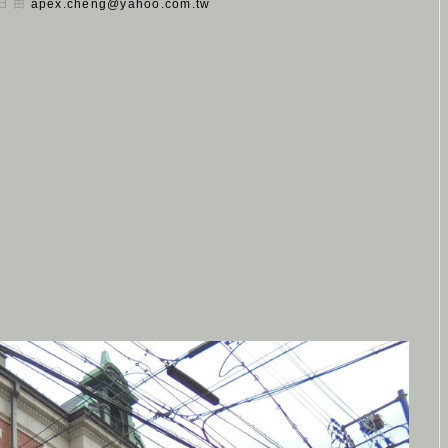
 日 由
apex.cheng@yahoo.com.tw