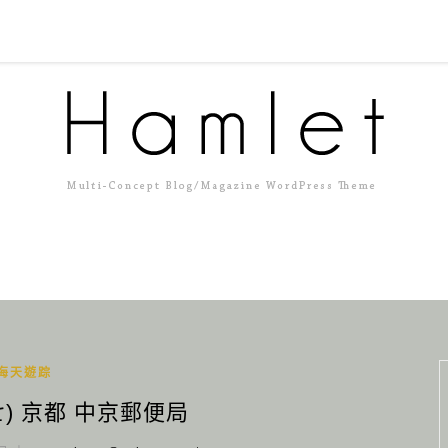
海天遊踪
) 京都 中京郵便局