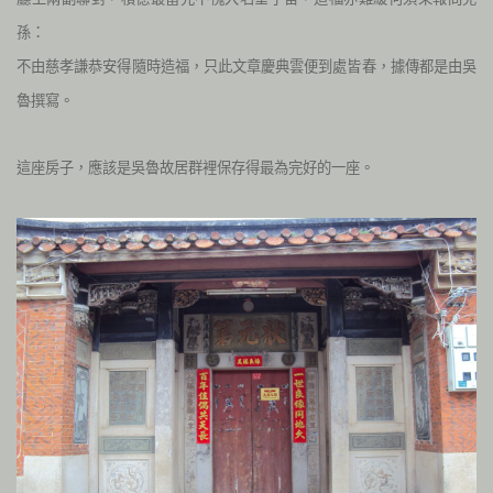
孫：
不由慈孝謙恭安得隨時造福，只此文章慶典雲便到處皆春，據傳都是由吳
魯撰寫。
這座房子，應該是吳魯故居群裡保存得最為完好的一座。