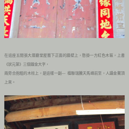
在這座五間張大厝廳堂屋簷下正面的牆壁上，懸掛一方紅色木匾，上書
《狀元第》三個鎦金大字，
兩旁合抱粗的木柱上，是這樣一副— 楹聯瑞騰天馬峰前至，人躡金鰲頂
上來。