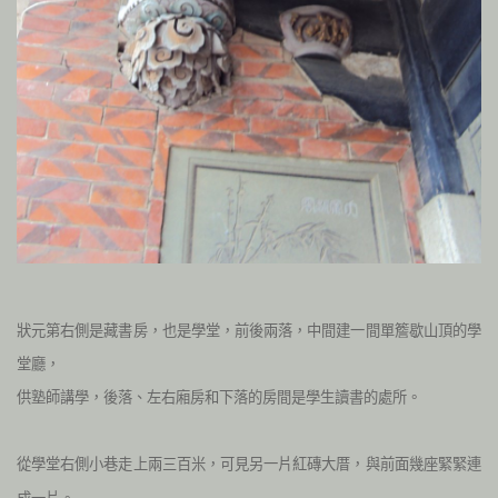
狀元第右側是藏書房，也是學堂，前後兩落，中間建一間單簷歇山頂的學
堂廳，
供塾師講學，後落、左右廂房和下落的房間是學生讀書的處所。
從學堂右側小巷走上兩三百米，可見另一片紅磚大厝，與前面幾座緊緊連
成一片。