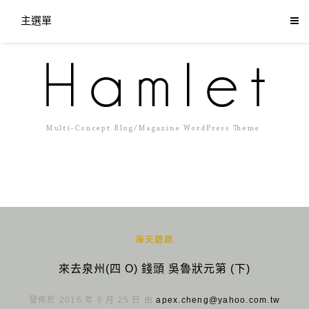
主選單
海天遊踪
來去泉州(四 O) 錢頭 吳魯狀元第 (下)
發佈於 2016 年 6 月 25 日 由
apex.cheng@yahoo.com.tw