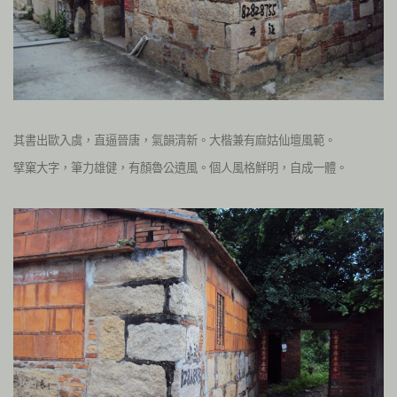
其書出歐入虞，直逼晉唐，氣韻清新。大楷兼有麻姑仙壇風範。
擘窠大字，筆力雄健，有顏魯公遺風。個人風格鮮明，自成一體。