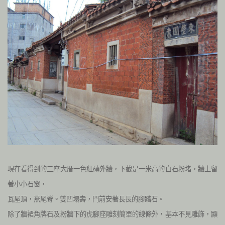
現在看得到的三座大厝一色紅磚外牆，下截是一米高的白石粉堵，牆上留
著小小石窗，
瓦屋頂，燕尾脊。
雙凹塌壽，門前安著長長的腳踏石。
除了牆裙角牌石及粉牆下的虎腳座雕刻簡單的線條外，基本不見雕飾，顯