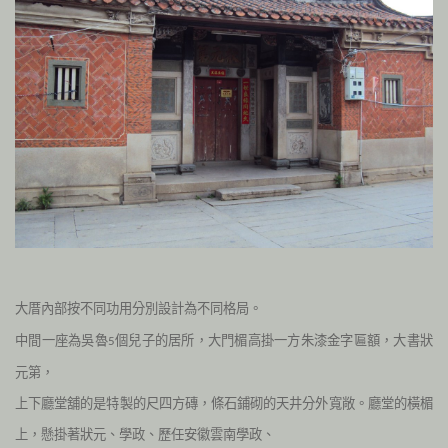
大厝內部按不同功用分別設計為不同格局。
中間一座為吳魯
個兒子的居所，大門楣高掛一方朱漆金字匾額，大書狀
5
元第，
上下廳堂舖的是特製的尺四方磚，條石鋪砌的天井分外寬敞。廳堂的橫楣
上，懸掛著狀元、學政、歷任安徽雲南學政、