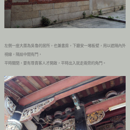
左側一座大厝為吳魯的居所，也兼書房，下廳安一堵板壁，用以遮隔內外
視線，隔扇中間有門，
平時關閉，要有尊貴客人才開啟，平時出入就走兩旁的角門。