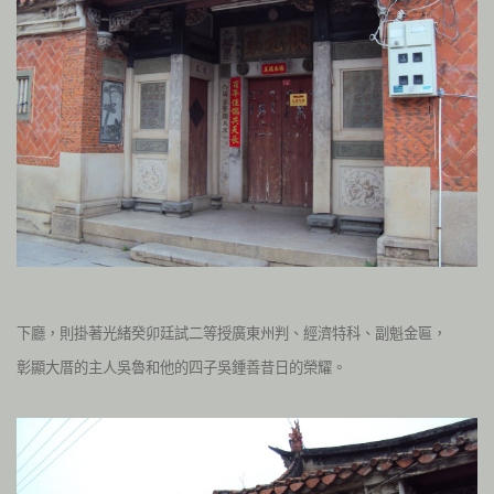
下廳，則掛著光緒癸卯廷試二等授廣東州判、經濟特科、副魁金匾，
彰顯大厝的主人吳魯和他的四子吳鍾善昔日的榮耀。