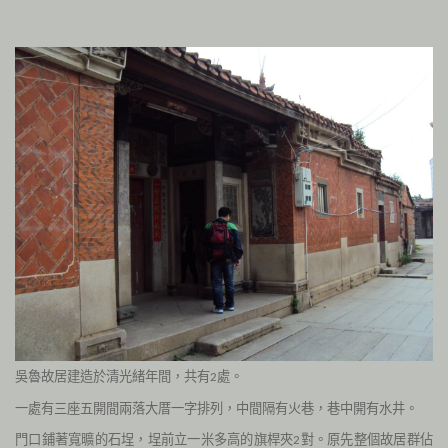
吳魯故居建造於清光緒年間，共有
處。
2
一處有三座五開間兩落大厝一字排列，中間隔有火巷，巷中開有水井。
門口鋪著寬曠的石埕，埕前立一米多高的旗桿夾
對。原先整個故居群佔
2