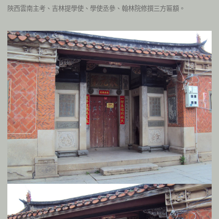
陝西雲南主考、吉林提學使、學使丞參、翰林院修撰三方匾額。