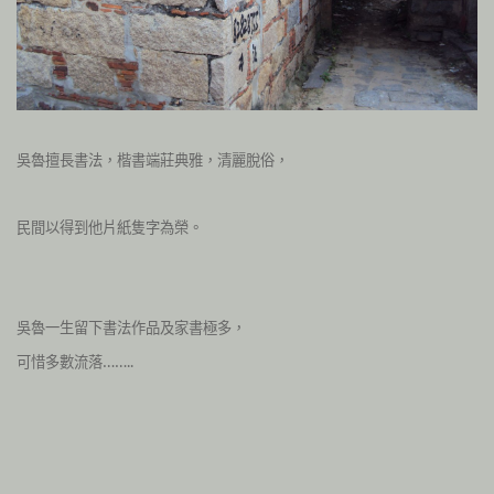
吳魯擅長書法，楷書端莊典雅，清麗脫俗，
民間以得到他片紙隻字為榮。
吳魯一生留下書法作品及家書極多，
可惜多數流落……..