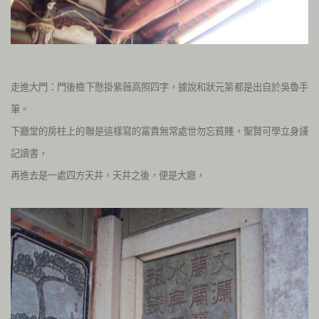
走進大門：門後檐下懸掛紫薇高照四字，據說和狀元第都是出自於吳魯手
筆。
下廳堂的房柱上的聯是這樣寫的富貴無常處世勿忘貧賤，聖賢可學立身謹
記讀書，
再進去是一處四方天井，天井之後，便是大廳，