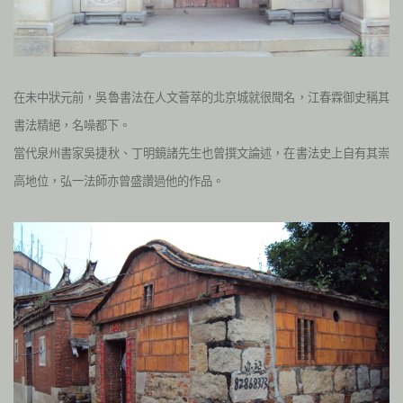
在未中狀元前，吳魯書法在人文薈萃的北京城就很聞名，江春霖御史稱其
書法精絕，名噪都下。
當代泉州書家吳捷秋、丁明鏡諸先生也曾撰文論述，在書法史上自有其崇
高地位，弘一法師亦曾盛讚過他的作品。