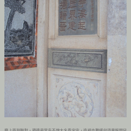
廳上兩副聯對，積德最當先不愧大名垂宇宙，造福亦難緩何須果報問兒