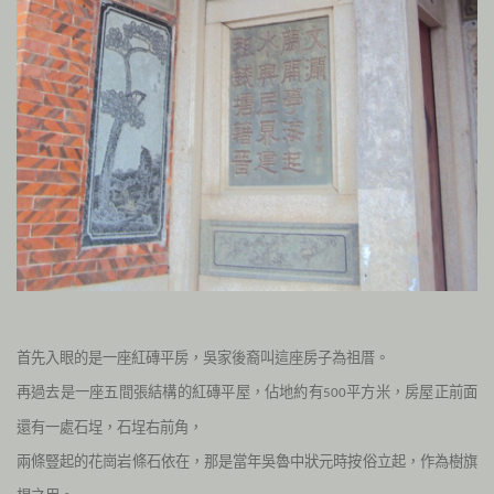
首先入眼的是一座紅磚平房，吳家後裔叫這座房子為祖厝。
再過去是一座五間張結構的紅磚平屋，佔地約有
平方米，房屋正前面
500
還有一處石埕，石埕右前角，
兩條豎起的花崗岩條石依在，那是當年吳魯中狀元時按俗立起，作為樹旗