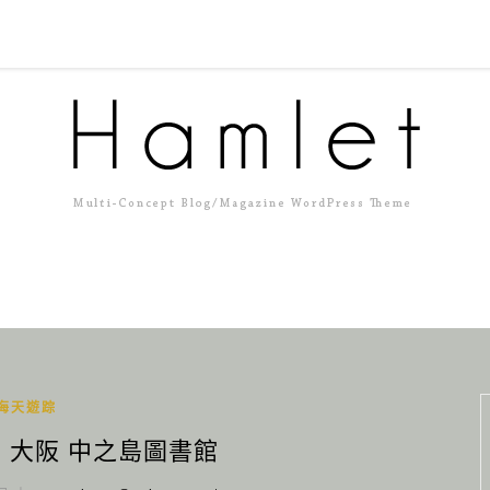
海天遊踪
) 大阪 中之島圖書館