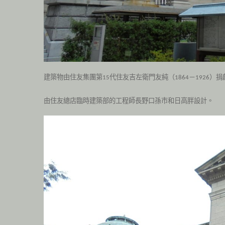
建築物由住友集團第
代住友吉左衛門友純（
－
）捐
15
1864
1926
由住友總店臨時建築部的工程師長野口孫市和日高胖設計。