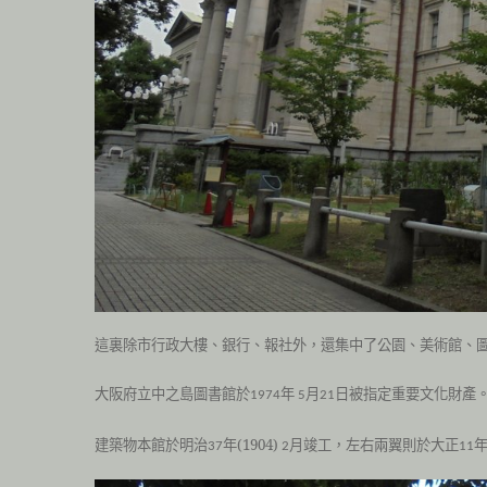
這裏除市行政大樓、銀行、報社外，還集中了公園、美術館、
大阪府立中之島圖書館於
年
月
日被
指定重要文化財產
1974
5
21
建築物本館於
明治
年(1904)
月竣工，左右兩翼則於
大正
年
37
2
11