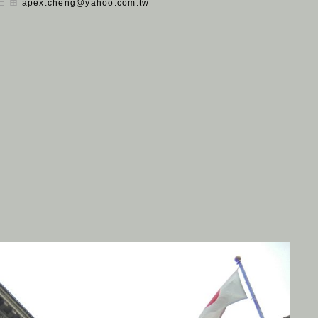
 日 由
apex.cheng@yahoo.com.tw