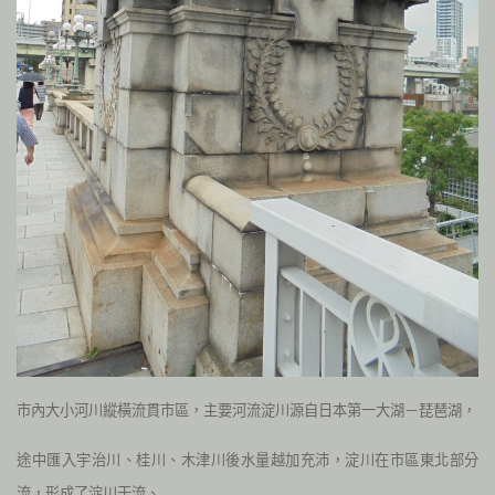
市內大小河川縱橫流貫市區，主要河流淀川源自日本第一大湖－琵琶湖，
途中匯入宇治川、桂川、木津川後水量越加充沛，淀川在市區東北部分
流，形成了淀川干流、