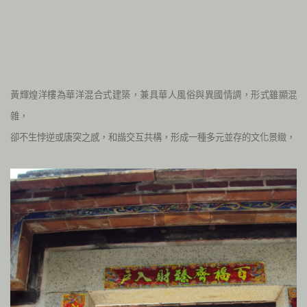
黃輝煌洋樓為華洋混合式建築，兼具華人風俗與異國情調，形式雖顯混
雜，
卻不生悖逆或唐突之感，和諧交互共構，形成一種多元並存的文化景緻，