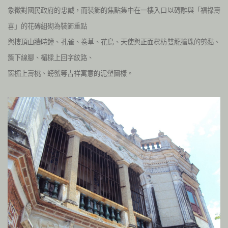
象徵對國民政府的忠誠，而裝飾的焦點集中在一樓入口以磚雕與「福祿壽
喜」的花磚組砌為裝飾重點
與樓頂山牆時鐘、孔雀、卷草、花鳥、天使與正面樑枋雙龍搶珠的剪黏、
簷下線腳、楣樑上回字紋路、
窗楣上壽桃、螃蟹等吉祥寓意的泥塑圖樣。