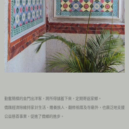
勤奮簡樸的金門出洋客，將所得儲蓄下來，定期寄返家鄉。
僑匯經濟除維持家計生活、贍養族人、翻修祖厝及寺廟外，也廣泛地支援
公益慈善事業，促進了僑鄉的進步。