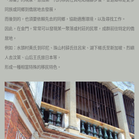
同族或同鄉到僑居地去發展，
而後到的，也須要依賴先去的同鄉，協助適應環境，以及尋找工作。
因此，在金門，常常可以發現某一聚落或村莊的民眾，成群前往特定的僑
居地，
例如：水頭村黃氏到印尼、珠山村薛氏往呂宋、湖下楊氏至新加坡、烈嶼
人去汶萊、山后王氏旅日本等，
形成一種相當特殊的移民特色。