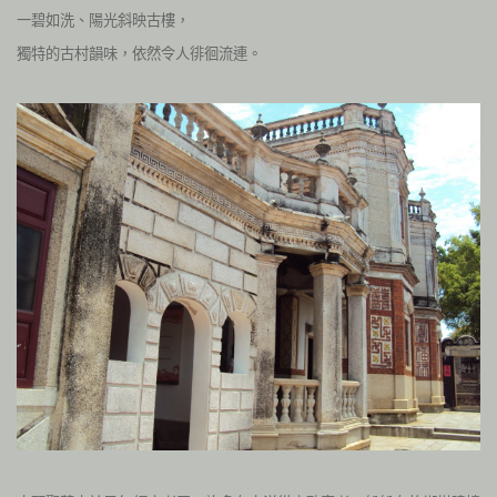
一碧如洗、陽光斜映古樓，
獨特的古村韻味，依然令人徘徊流連。