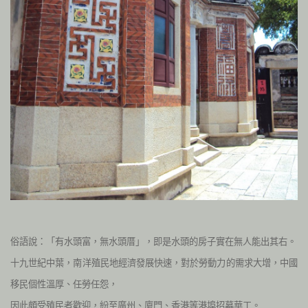
俗語說：「有水頭富，無水頭厝」，即是水頭的房子實在無人能出其右。
十九世紀中葉，南洋殖民地經濟發展快速，對於勞動力的需求大增，中國
移民個性溫厚、任勞任怨，
因此頗受殖民者歡迎，紛至廣州、廈門、香港等港埠招募華工。