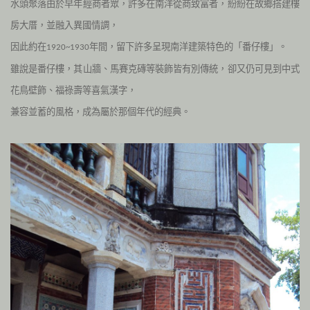
水頭聚落由於早年經商者眾，許多在南洋從商致富者，紛紛在故鄉搭建樓
房大厝，並融入異國情調，
因此約在
年間，留下許多呈現南洋建築特色的「番仔樓」。
1920~1930
雖說是番仔樓，其山牆、馬賽克磚等裝飾皆有別傳統，卻又仍可見到中式
花鳥壁飾、福祿壽等喜氣漢字，
兼容並蓄的風格，成為屬於那個年代的經典。