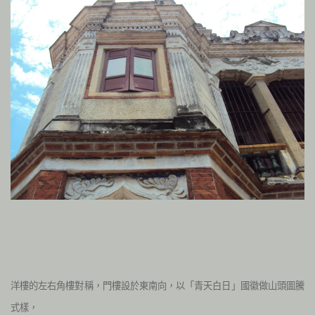
洋樓的左右角樓對稱，門樓設於東南向，以「青天白日」國徽做山頭圖騰
式樣，