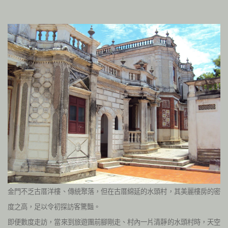
金門不乏古厝洋樓、傳統聚落，但在古厝綿延的水頭村，
其美麗樓房的密
度之高，足以令初探訪客驚豔。
即便數度走訪，當來到旅遊團前腳剛走、村內
一片清靜的水頭村時，天空