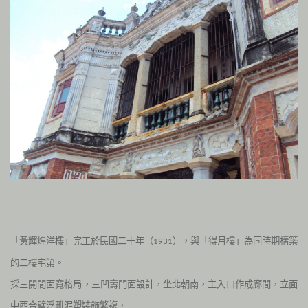
「黃輝煌洋樓」完工於民國二十年（
），與「得月樓」為同時期構築
1931
的二樓宅第。
採三開間面寬格局，三凹壽門面設計，坐北朝南，主入口作成廊間，立面
中西合璧浮雕泥塑裝飾繁複，