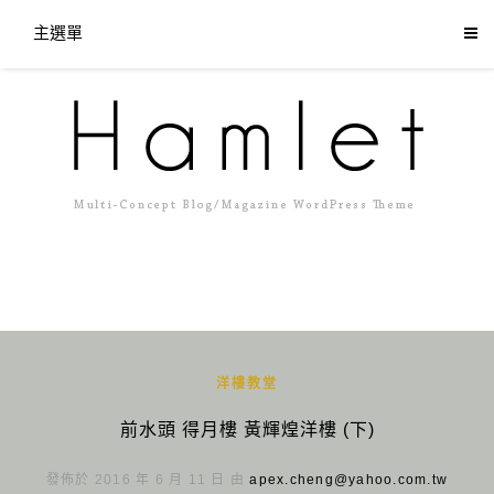
主選單
洋樓教堂
前水頭 得月樓 黃輝煌洋樓 (下)
發佈於 2016 年 6 月 11 日 由
apex.cheng@yahoo.com.tw