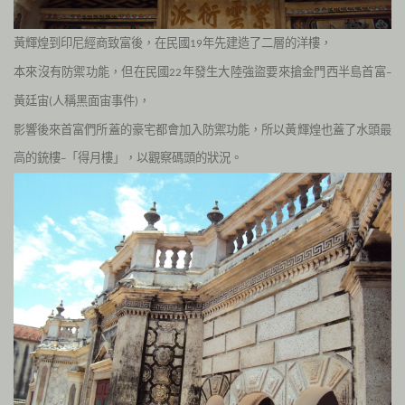
黃輝煌到印尼經商致富後，在民國
年先建造了二層的洋樓，
19
本來沒有防禦功能，但在民國
年發生大陸強盜要來搶金門西半島首富
22
–
黃廷宙
人稱黑面宙事件
，
(
)
影響後來首富們所蓋的豪宅都會加入防禦功能，所以黃輝煌也蓋了水頭最
高的銃樓
「得月樓」，以觀察碼頭的狀況。
–