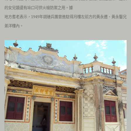
的女兒牆還有垛口可供火槍防禦之用。據
地方耆老表示，1949年胡璉兵團曾進駐得月樓左前方的黃永遷、黃永鑿兄
弟洋樓內。