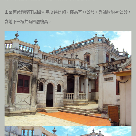
由富商黃輝煌在民國
年所興建的，樓高有
公尺，外牆厚約
公分，
20
11
40
含地下一樓共有四層樓高，