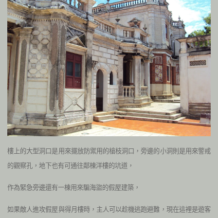
樓上的大型洞口是用來擺放防禦用的槍枝洞口，旁邊的小洞則是用來警戒
的觀察孔，地下也有可通往鄰棟洋樓的坑道，
作為緊急旁邊還有一棟用來騙海盜的假屋建築，
如果敵人進攻假屋與得月樓時，主人可以趁機逃跑避難，現在這裡是遊客