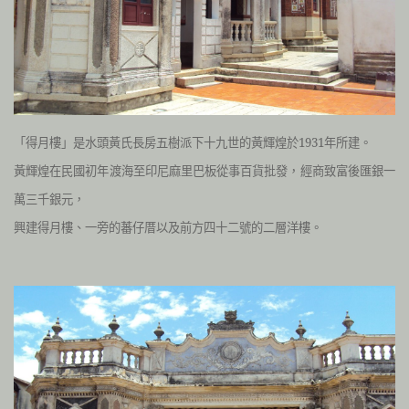
「得月樓」是水頭黃氏長房五樹派下十九世的黃輝煌於1931年所建。
黃輝煌在民國初年渡海至印尼麻里巴板從事百貨批發，經商致富後匯銀一
萬三千銀元，
興建得月樓、一旁的蕃仔厝以及前方四十二號的二層洋樓。