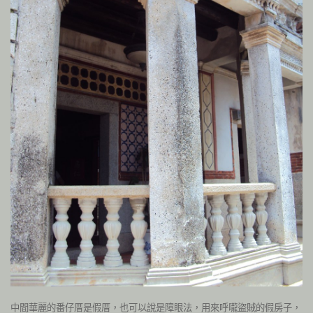
中間華麗的番仔厝是假厝，也可以說是障眼法，用來呼嚨盜賊的假房子，