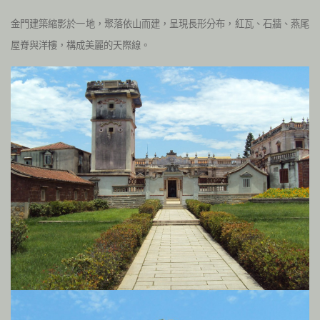
金門建築縮影於一地，聚落依山而建，呈現長形分布，紅瓦、石牆、燕尾
屋脊與洋樓，構成美麗的天際線。