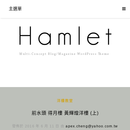
主選單
洋樓教堂
前水頭 得月樓 黃輝煌洋樓 (上)
發佈於 2016 年 6 月 11 日 由
apex.cheng@yahoo.com.tw