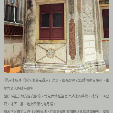
得月樓取其「近水樓台先得月」之意，由福建南安匠師陳南安承建，由
地方名人許維舟題字，
肇建時正是地方治安敗壞，常見內地強盜登陸劫掠的時代，樓高11.26公
尺，地下一層、地上四層的得月樓，
有地下坑道可以通往鄰棟洋樓，四面外壁則有圓形槍孔與鑄鐵槍架，屋頂