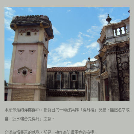
水頭聚落的洋樓群中，最醒目的一幢建築非「得月樓」莫屬，雖然名字取
自「近水樓台先得月」之意，
充滿詩情畫意的感覺，卻是一棟作為防禦用途的槍樓，