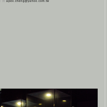
 日 由
apex.cheng@yahoo.com.tw