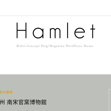
海天遊踪
杭州 南宋官窯博物館