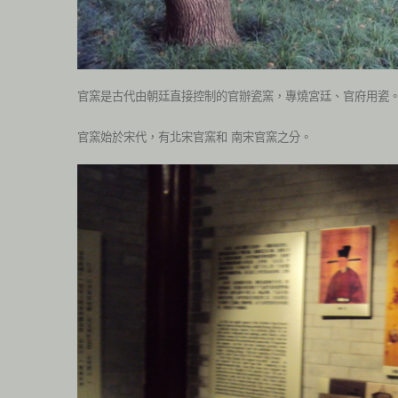
官窯是古代由朝廷直接控制的官辦瓷窯，專燒宮廷、官府用瓷
官窯始於宋代，有北宋官窯和 南宋官窯之分。