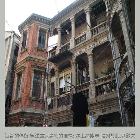
短暫的停留,無法盡覽島嶼的風情; 遂上網搜尋,張列於此,以慰失