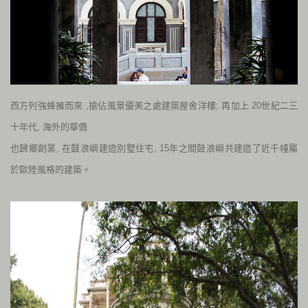
西方列強蜂擁而來
,
搶佔風景優美之處建築屋舍洋樓; 再加上
20
世紀二三
十年代
,
海外的華僑
也歸鄉創業
,
在鼓浪嶼建造別墅住宅
, 15
年之間鼓浪嶼共建造了近千幢屬
於歐陸風格的建築。