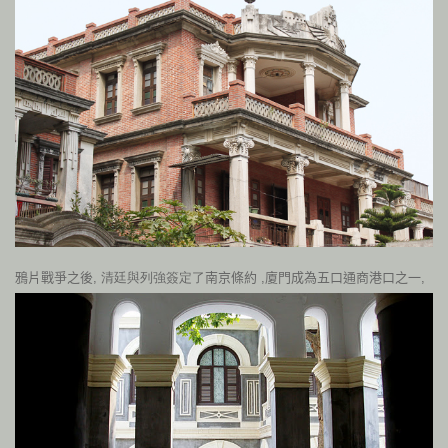
鴉片戰爭之後
, 清廷與列強簽定了
南京條約
,
廈門成為五口通商港口之一
,