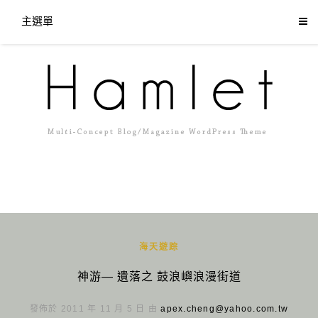
主選單
海天遊踪
神游— 遺落之 鼓浪嶼浪漫街道
發佈於 2011 年 11 月 5 日 由
apex.cheng@yahoo.com.tw