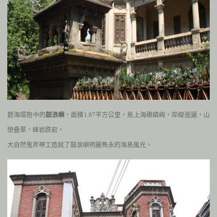
碧海環抱中的
鼓浪嶼
，面積
1.87
平方公里，島上海礁嶙峋，岸線迤邐，山
巒
疊翠，峰岩跌宕，
大自然鬼斧神工造就了鼓浪嶼明麗雋永的海島風光，