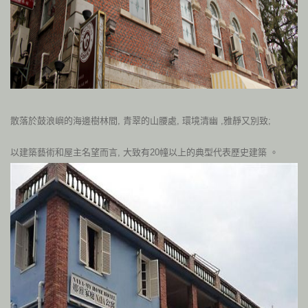
散落於鼓浪嶼的海邊樹林間
,
青翠的山腰處
,
環境清幽 ,雅靜又別致;
以建築藝術和屋主名望而言
,
大致有
20
幢以上的典型代表歷史建築 。