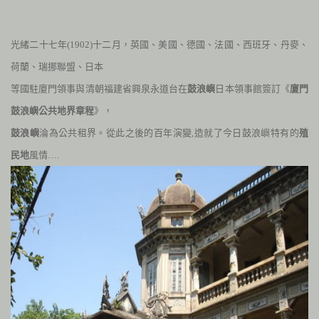
光緒二十七年(1902)十二月，英國、美國、德國、法國、西班牙、丹麥、
荷蘭、瑞挪聯盟、日本
等國駐廈門領事與清朝福建省興泉永道台在
鼓浪嶼
日本領事館簽訂《
廈門
鼓浪嶼公共地界章程
》，
鼓浪嶼
淪為公共租界。從此之後的百年演變,造就了今日鼓浪嶼特有的
殖
民地
風情….