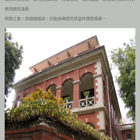
修而頗見滄桑
傾頹之象，但細細端詳，仍能依稀想見其當年輝煌風華。