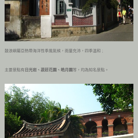
鼓浪嶼屬亞熱帶海洋性季風氣候，雨量充沛，四季溫和 ;
主要景點有
日光岩、菽莊花園、皓月園
等，均為知名景點。