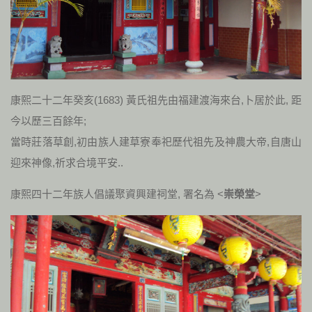
康熙二十二年癸亥(1683) 黃氏祖先由福建渡海來台,卜居於此, 距
今以歷三百餘年;
當時莊落草創,初由族人建草寮奉祀歷代祖先及神農大帝,自唐山
迎來神像,祈求合境平安..
康熙四十二年族人倡議聚資興建祠堂, 署名為 <
崇榮堂
>