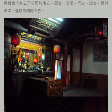
黃姓後人有五子分居於南安、惠安、安溪、同安、詔安，繁衍
昌盛，遂成為閩南大族。