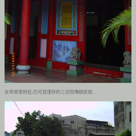
在崇榮堂附近,仍可見僅存的三合院傳統民居,