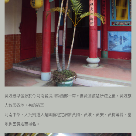
黃姓最早發源於今河南省潢川縣西部一帶。自黃國被楚所滅之後，黃姓族
人散居各地，有的逃至
河南中部，大批則遷入楚國腹地定居於黃岡、黃陂、黃安、黃梅等縣，當
地也因黃姓而得名。