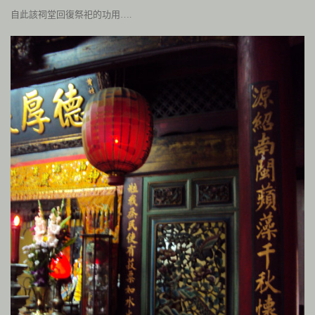
自此該祠堂回復祭祀的功用….