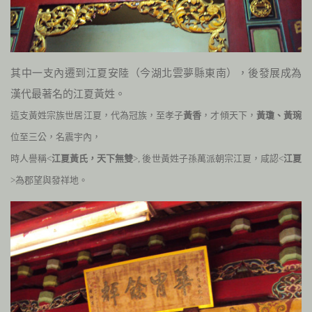
其中一支內遷到江夏安陸（今湖北雲夢縣東南），後發展成為
漢代最著名的江夏黃姓。
這支黃姓宗族世居江夏，
代為冠族，至孝子
黃香
，才傾天下，
黃瓊、黃琬
位至三公，名震宇內，
時人譽稱<
江夏黃氏，天下無雙
>, 後世黃姓子孫萬派朝宗江夏，咸認<
江夏
>為郡望與發祥地。