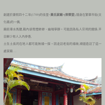
創建於康熙四十二年(1709)的佳里<
黃氏家廟>(崇榮堂
)
,
隱身在繁華市街(文
化路)的一偶
,
廟前車水馬籠
,
殿內卻青煙緲緲、幽暗寧靜。可能因為私人宗祠的關係
,
平
日鮮少有人入內參香
,
土生土長的在地人都可能無緣一探。因走訪老街的緣故,順道造訪了這一
處家廟….