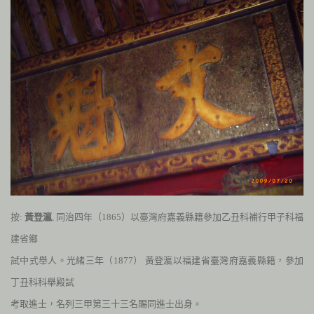
按:
黃登瀛
, 同治四年（
1865
）以臺灣府嘉義縣籍參加乙丑科補行甲子科福
建省鄉
試中式舉人。光緒三年（
1877
） 黃登瀛以福建省臺灣府嘉義縣籍，參
加
丁丑科科舉殿試
考取進士，名列三甲第三十三名賜同進士出身
。