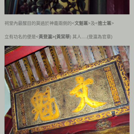
祠堂內最醒目的莫過於神龕兩側的<
文魁匾
>及<
進士匾
>
立有功名的便是<
黃登瀛>(黃棠華
) 其人….(登瀛為官章)