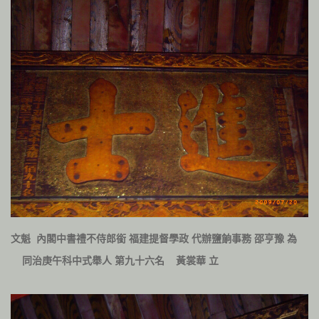
文魁
內閣中書禮不侍郎銜
福建提督學政
代辦鹽餉事務
邵亨豫
為
同治庚午科中式舉人
第九十六名
黃裳華
立