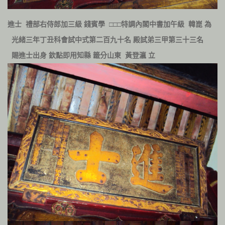
進士
禮部右侍郎加三級
錢賓學
□□□特調內閣中書加午級
韓崑 為
光緒三年丁丑科會試中式第二百九十名
殿試弟三甲第三十三名
賜進士出身
欽點即用知縣
籤分山東
黃登瀛
立