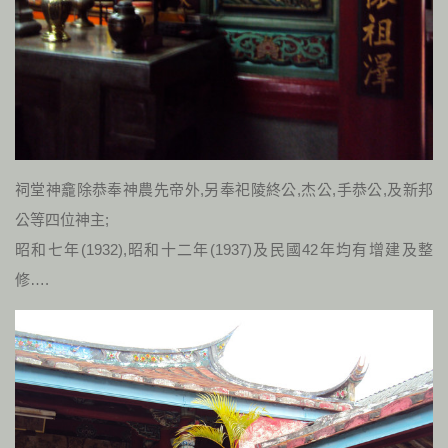
祠堂神龕除恭奉神農先帝外,另奉祀陵終公,杰公,手恭公,及新邦
公等四位神主;
昭和七年(1932),昭和十二年(1937)及民國42年均有增建及整
修….