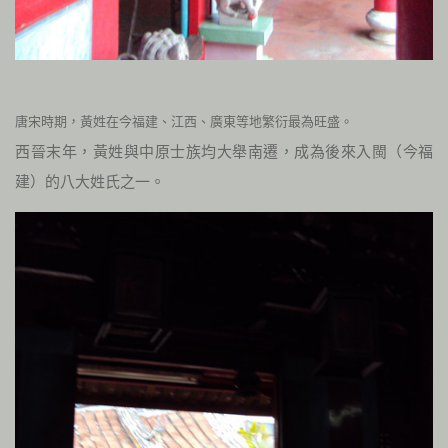
唐宋時期，黃姓在今福建、江西、廣東等
地繁衍最為旺盛。
西晉末年，黃姓與中原士族均大舉南遷，成為後來入閩（今福
建）的八大姓氏之一。