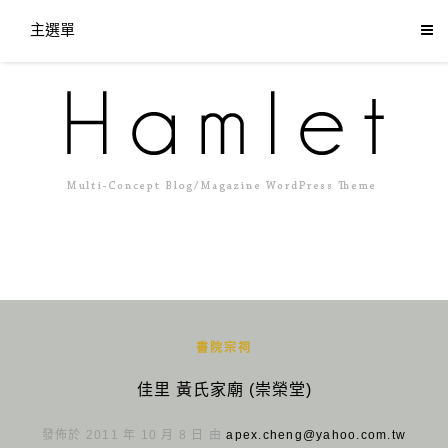
主選單
書院宗祠
佳里 黃氏家廟 (崇榮堂)
發佈於 2011 年 10 月 8 日 由
apex.cheng@yahoo.com.tw