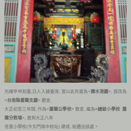
光緒甲申割臺,日人入據臺灣; 嘗以此充當為<
鹽水港廳
>, 旋改為
<
台南縣蕭壟支廳
> 廳舍,
大正初至三年間, 作為<
蕭壟公學校
> 教室, 繼為
<總爺小學校 蕭
壟分教場
>, 直到大正八年
佳里小學校(今北門高中校址) 建成, 始遷出該處
。