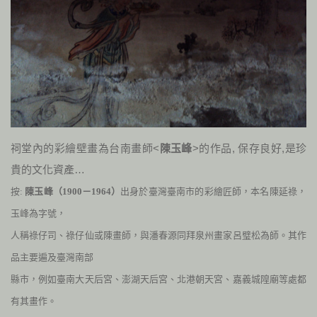
祠堂內的彩繪壁畫為台南畫師<
陳玉峰
>的作品, 保存良好,是珍
貴的文化資產…
按:
陳玉峰（
1900
－
1964
）
出身於臺灣臺南市的彩繪匠師，本名陳延祿，
玉峰為字號，
人稱祿仔司、祿仔仙或陳畫師，與潘春源同拜泉州畫家呂璧松為師。其作
品主要遍及臺灣南部
縣市，例如臺南大天后宮、澎湖天后宮、北港朝天宮、嘉義城隍廟等處都
有其畫作。