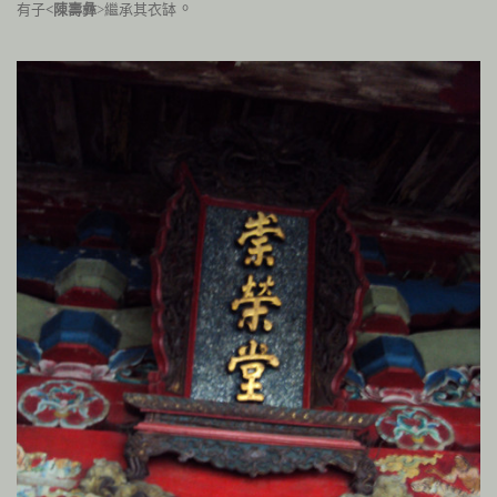
。
有子
<陳壽彝
>繼承其衣缽