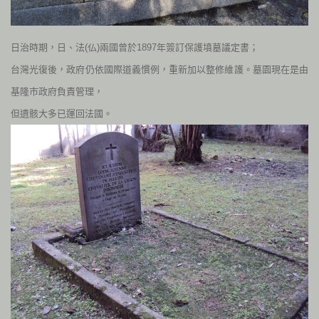
日治時期，日、法(仏)兩國曾於
1897
年簽訂保護墳墓議定書；
台灣光復後，政府仍依國際道義慣例，重新加以整修維護。墓園現在是由
基隆市政府負責管理，
但遺骸大多已運回法國。