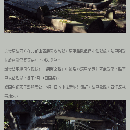
之後清法兩方在北部山區展開攻防戰，清軍雖敗但仍守住戰線，法軍則受
制於霍亂傷寒等疾病，損失慘重。
最後法軍艦司令孤拔在「
鎮海之戰
」中被當地清軍擊退并可能受傷，雖率
軍攻佔澎湖，卻于
6
月
11
日因疫病
或因重傷死于澎湖馬公，
6
月
9
日《中法新約》簽訂，法軍撤離，西仔反戰
事結束。