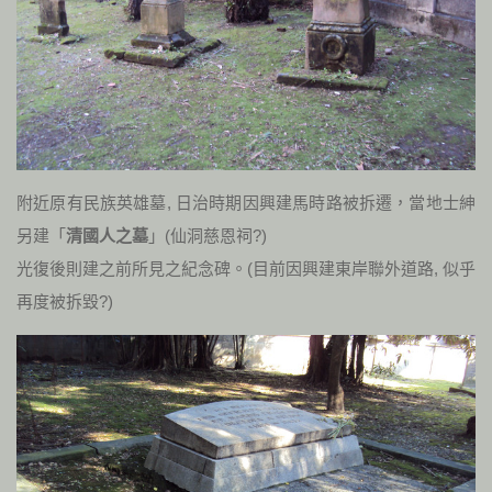
附近原有民族英雄墓, 日治時期因興建馬時路被拆遷，當地士紳
另建「
清國人之墓
」(仙洞慈恩祠?)
光復後則建之前所見之紀念碑。(目前因興建東岸聯外道路, 似乎
再度被拆毀?)