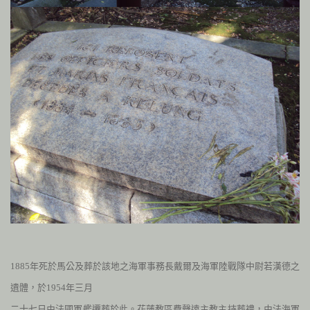
1885年死於馬公及葬於該地之海軍事務長戴爾及海軍陸戰隊中尉若漢德之
遺體，
於1954年三月
二十七日由法國軍艦遷葬於此。花蓮教區費聲遠主教主持葬禮，由法海軍