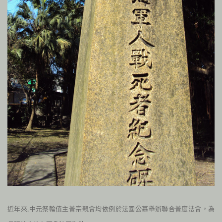
近年來,中元祭輪值主普宗親會均依例於法國公墓舉辦聯合普度法會，為