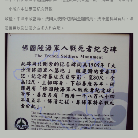
一小隊向中法兩國紀念碑致
敬禮，中國軍政當局、法國大使館代辦與全體館員、法軍艦長與官兵、法
國僑民以及法國之友多人均在場。