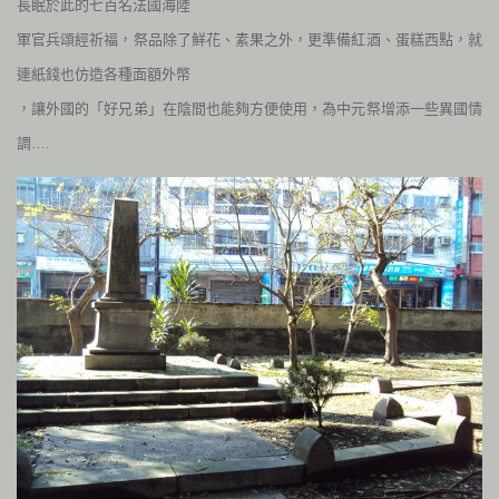
長眠於此的七百名法國海陸
軍官兵頌經祈福，祭品除了鮮花、素果之外，更準備紅酒、蛋糕西點，就
連紙錢也仿造各種面額外幣
，讓外國的「好兄弟」在陰間也能夠方便使用，為中元祭增添一些異國情
調….