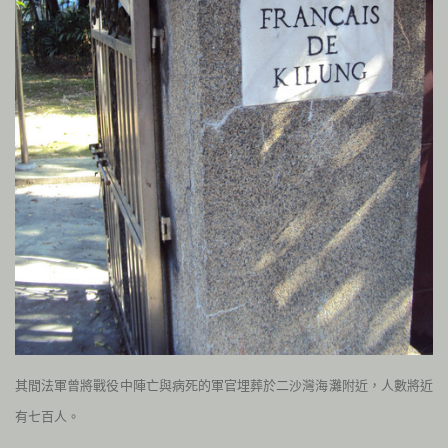
其間法軍曾將戰役中陣亡與病死的軍官埋葬於二沙灣海灘附近，人數將近
有七百人。