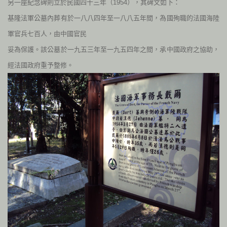
另一座紀念碑則立於民國四十三年（
1954
），其碑文如下：
基隆法軍公墓內葬有於一八八四年至一八八五年間，為國殉職的法國海陸
軍官兵七百人，由中國官民
妥為保護。該公墓於一九五三年至一九五四年之間，承中國政府之協助，
經法國政府重予整修。