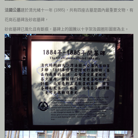
法國公墓
建於清光緒十一年
(
1885
)
，共有四座古墓是園內最重要文物，有
花崗石墓碑及砂岩墓碑，
砂岩墓碑已風化且有斷痕，墓碑上的圖騰以十字架及圓圈形圖案為主。