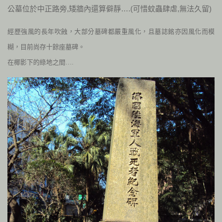
公墓位於中正路旁,矮牆內還算僻靜….(可惜蚊蟲肆虐,無法久留)
經歷強風的長年吹蝕，
大
部分墓碑都嚴重風化，且墓誌銘亦因風化而模
糊，目前尚存十餘座墓碑。
在椰影下的綠地之間….