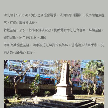
清光緒十年(1884)，清法之間爆發戰爭，法國將領<
孤拔
> 上校率領遠東艦
隊，在諒山戰役敗北後，
轉戰基隆、淡水，欲奪取煤礦資源。
劉銘傳
銜命急赴台督軍，坐鎮基隆，
親自督戰。
同年
10
月
1
日，法國
海軍官兵強登基隆，清軍被迫退至獅球嶺防線，基隆淪入法軍手中….史
稱之為<
西仔反
> 戰役。