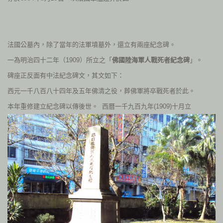
法國公墓內，除了當年的法軍墳墓外，還立有兩座紀念碑。
一為明治四十二年（1909）所立之「
佛國陸海軍人戰死者紀念碑
」。
碑座正反面有中法紀念碑文，其文如下：
西元一千八百八十四年及五年佛清之役，葬佛軍將卒戰死者於此。
本年重修建立紀念碑以傳後世。
西曆一千九百九年(1909)十月立