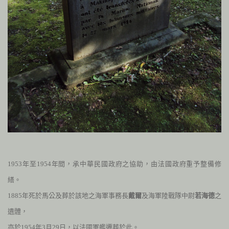
1953
年至
1954
年間，承中華民國政府之協助，由法國政府重予整備修
繕。
1885
年死於馬公及葬於該地之海軍事務長
戴爾
及海軍陸戰隊中尉
若海德
之
遺體，
亦於
1954
年
3
月
29
日，以法國軍艦遷葬於此。