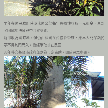
早年在國民政府時期法國公墓每年象徵性收取一元租金，直到
民國53年法國與中共建交後,
隨即收為國有地，但仍由法國在台協會管轄，原本大門深鎖民
眾不得其門而入，後經爭取才在民國
88年移交基隆市政府並劃為市定古蹟，開放民眾參觀。