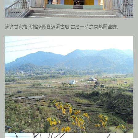
適逢甘家後代攜家帶眷返還古厝,古厝一時之間熱鬧些許,