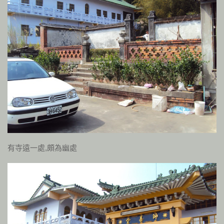
有寺遠一處,頗為幽處