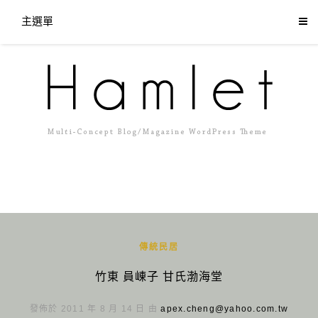
主選單
傳統民居
竹東 員崠子 甘氏渤海堂
發佈於 2011 年 8 月 14 日 由
apex.cheng@yahoo.com.tw