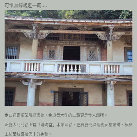
可惜無緣親近一觀….
步口通廊桁架雕樑畫棟，金瓜筒木作的工藝更是令人讚嘆
。
正廳大門門額上有「渤海堂」木雕匾額，左右廳門以螭虎窗櫺雕飾，楣樑
上柿蒂紋窗櫺仍十分完整。