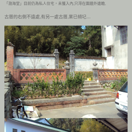
「渤海堂」目前
仍為私人住宅，未獲入內,只淂在圍牆外遠瞻,
古厝的右側不遠處,有另一處古厝,業已傾圮…