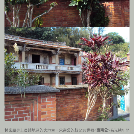
甘家原是上員崠地區的大地主，承宗公的叔父
18
世祖<
惠南公
>為光緒年間