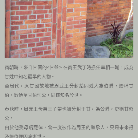
商朝時，來自甘國的<甘盤> 在商王武丁時擔任宰相一職，成為
甘姓中知名最早的人物。
至周代，原甘國故地被周武王分封給同姓人為伯爵，始稱甘
伯。數傳至甘伯恒公，同樣知名於世。
春秋時，周襄王母弟王子帶也被分封于甘，為公爵，史稱甘昭
公。
由於他受母后寵倖，曾一度被作為周王的繼承人，只是未來得
及繼位便因病逝世。