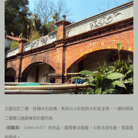
正廳位於二樓，採磚木石結構，馬背以火形銳與木形直呈現，一樓桁樑與
二
樓簷口通廊棟架彩繪均為
<
邱鎮邦
>（
1894-1937
）的作品，據聞筆法細膩，人物活潑生動，極富藝
術價值。