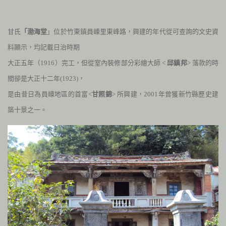
甘氏
「渤海堂
」位於竹東鎮員崠里東峰路，興建的年代從可查詢的文史資
料顯示，均記載日治時期
大正五年（
1916
）完工，但從室內裝修部分彩繪大師 <
邱鎮邦
> 落款的時
間卻是大正十二年(
1923)
，
是由昔日為員崠地區的首富<
甘照錦
> 所興建，
2001
年曾獲新竹
縣歷史建
築十景之一
。