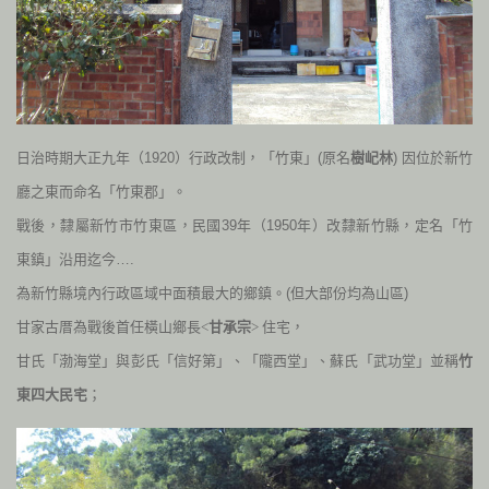
日治時期大正九年（
1920
）行政改制，「竹東」(原名
樹屺林
) 因位於新竹
廳之東而命名「竹東郡」。
戰後，隸屬新竹市竹東區，民國
39
年（
1950
年）改隸新竹縣，定名「竹
東鎮」沿用迄今….
為新竹縣境內行政區域中面積最大的鄉鎮。(但大部份均為山區)
甘家古厝為戰後首任橫山鄉長<
甘承宗
> 住宅，
甘氏「渤海堂」與彭氏「信好第」、「隴西堂」、蘇氏「武功堂」並稱
竹
東四大民宅
；