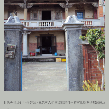
甘氏先祖101
世<惟芳公> 兄弟五人相率遷福建汀州府寧化縣石壁都葛藤坑