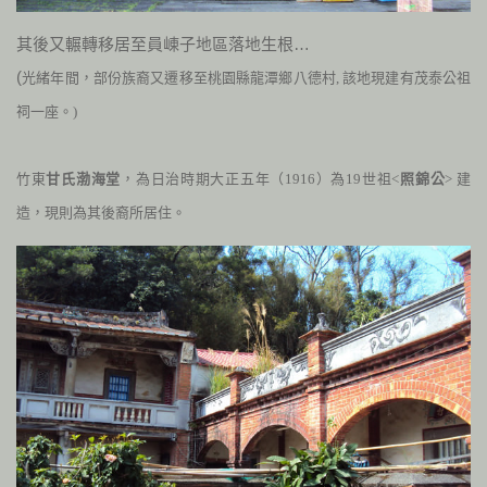
其後又輾轉移居至員崠子地區落地生根…
(
光緒年間，部份族裔又遷移至桃園縣龍潭鄉八德村, 該地現建有
茂泰公祖
祠一座
。)
竹東
甘氏渤海堂
，為日治時期大正五年（
1916
）為
19
世祖<
照錦公
> 建
造，現則為其後裔所居住。