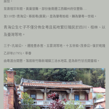
居住，
至唐禧宗年間，黃巢發難，部份後裔遷江西贛州府信豐縣….
至
118
世<青海公> 移居粵
(
廣東)，是為肇粵始祖，轉為肇粵一世祖。
青海公生七子不僅分佈全粵且拓地繁衍殖民於四川、桂林、以
及臺灣等地。
三子<孔瑜公> ，遷陸豊赤窖、五雲洞等地，十五世祖<茂泰公> 復於乾隆
乙卯年
(
1795
)
，率眷
由粵渡台開懇，落居新竹縣新埔鎮三洽水地區, 是為新竹甘氏開臺祖。