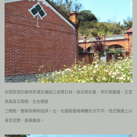
合院院埕仍維持原建石鋪設之長條石材，採石砌台基，卵石砌牆基，正堂
為面寬五開間，左右橫屋
三開間，簷廊採磚砌弧拱，左、右護龍牆堵磚雕形式不同，西式簷牆上以
卷草泥塑，風格獨具。