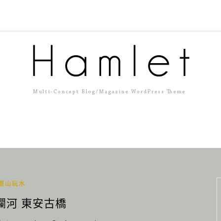
遊山玩水
欄河 東安古橋