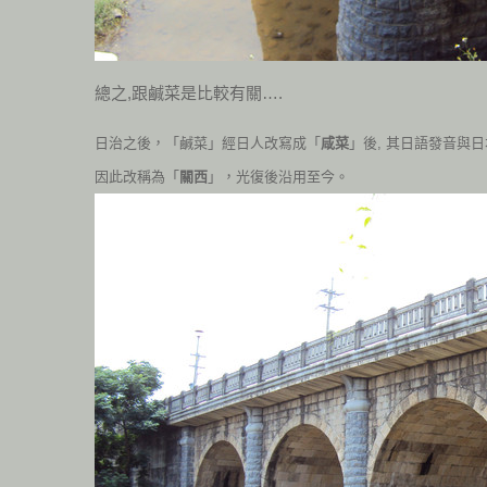
總之,跟鹹菜是比較有關….
日治之後，「鹹菜」經日人改寫成「
咸菜
」後, 其日語發音與
因此改稱為「
關西
」，光復後沿用至今。