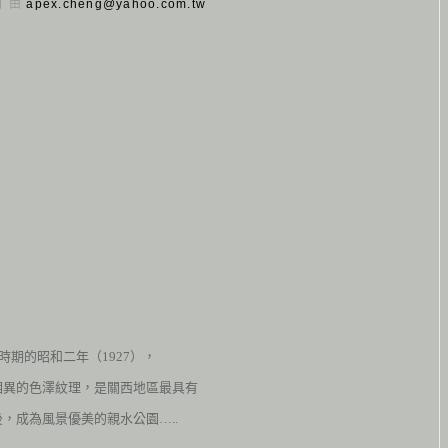
 日 由
apex.cheng@yahoo.com.tw
治時期的昭和二年（
1927
），
相異的色澤紋理，是關西地區最具有
，成為風景優美的親水公園…..