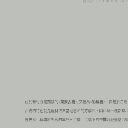
發佈於 2011 年 8 月 14
位於新竹縣關西鎮的<
東安古橋
>, 又稱為<
彩鳳橋
>，興建於日
古橋的特色就是建材取自當地著名的方解石，因此每一塊都有
歷史文化與典雅外觀的罕見五拱橋。
古橋下的
牛欄河
經過整治後