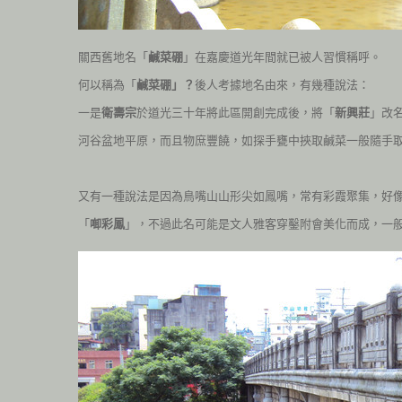
關西舊地名「
鹹菜硼
」在嘉慶道光年間就已被人習慣稱呼。
何以稱為「
鹹菜硼」？
後人考據地名由來，有幾種說法：
一是
衛壽宗
於道光三十年將此區開創完成後，將「
新興莊
」改
河谷盆地平原，而且物庶豐饒，如探手甕中挾取鹹菜一般隨手
又有一種說法是因為鳥嘴山山形尖如鳳嘴，常有彩霞聚集，好
「
啣彩鳳
」，不過此名可能是文人雅客穿鑿附會美化而成，一