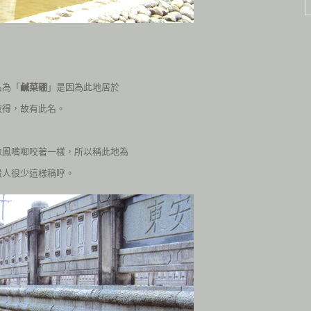
名為「
鹹菜硼
」是因為此地居於
取得，故有此名。
像鳳嘴啣咬著一樣，所以稱此地為
般人很少這樣稱呼。