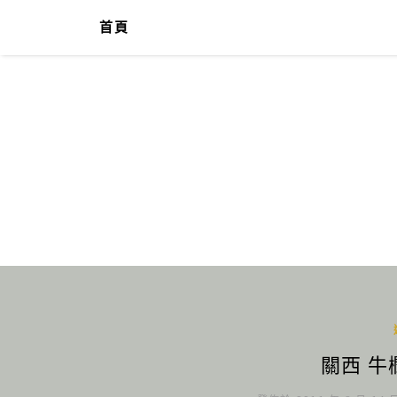
首頁
關西 牛