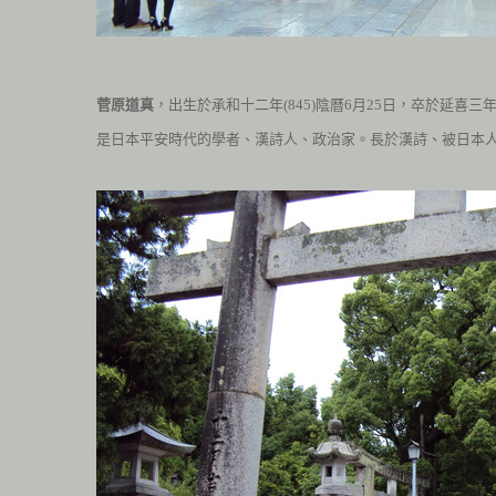
菅原道真
，出生於承和十二年(845)陰曆
6
月
25
日，卒於延喜三年(
是日本平安時代的學者、漢詩人、政治家。長於漢詩、被日本人