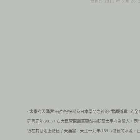
發佈於 2011 年 6 月 26
<
太宰府天滿宮
>是祭祀被稱為日本學問之神的<
菅原道真
> 的
延喜元年(901)，右大臣
菅原道真
突然被貶至太宰府為役人，兩
後在其墓地上修建了
天滿宮
，天正十九年(1591) 修建的本