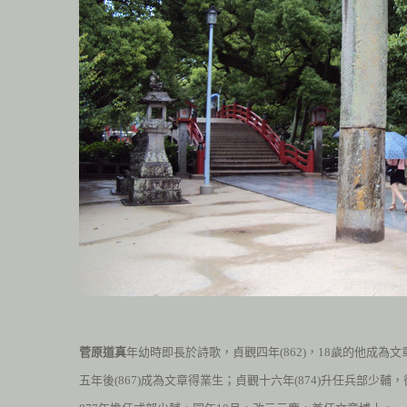
菅原道真
年幼時即長於詩歌，貞觀四年
(862
)
，
18歲
的他成為文
五年後
(867
)
成為文章得業生；貞觀十六年
(874
)
升任兵部少輔，