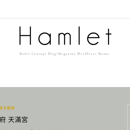
海天遊踪
府 天滿宮