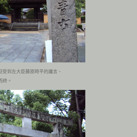
、但受到左大臣藤原時平的讒言、
而終。