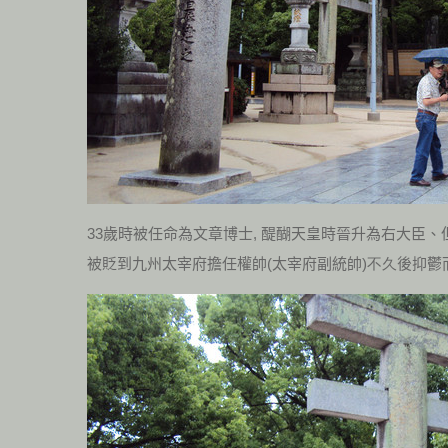
33歲時被任命為文章博士, 醍醐天皇時晉升為右大臣
被貶到九州太宰府擔任權帥
(
太宰府副統帥
)不久
後抑鬱