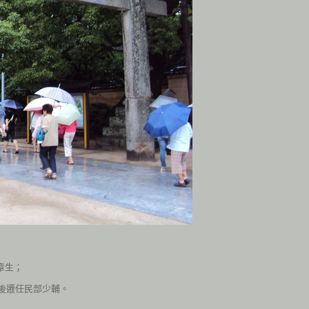
章生；
後遷任民部少輔。