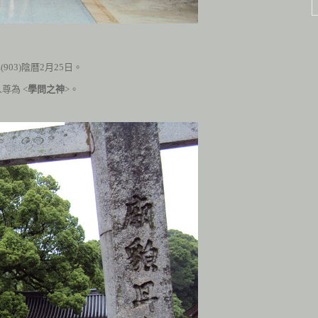
903)陰曆
2
月
25
日。
尊為 <
學問之神
>。