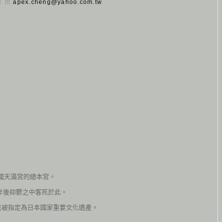
 日 由
apex.cheng@yahoo.com.tw
全國天滿宮的總本宮。
年後抑鬱之中客死於此。
殿，已被指定為日本國家重要文化遺產。