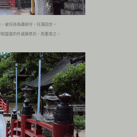
月，被任命為讚岐守，任滿回京。
牽制當道的外戚藤原氏，而重用之。