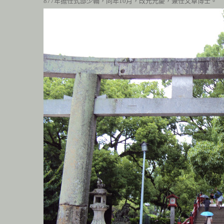
877
年擔任式部少輔，同年
10
月，改元元慶，兼任文章博士。