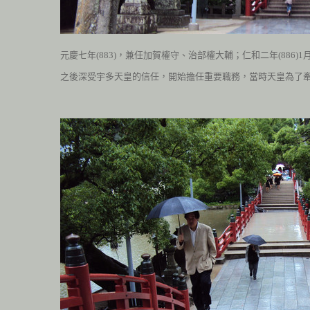
元慶七年
(883
)
，兼任加賀權守、治部權大輔；仁和二年
(886
)1
之後深受宇多天皇的信任，開始擔任重要職務，當時天皇為了