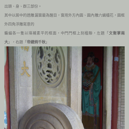
出頭、身、群三部份。
其中以居中的透雕漏窗最為醒目，窗用外方內圓、圓內雕六螭櫺花，圓框
外四角浮雕寫意的
蝙蝠各一隻以填補素平的框面，中門門框上刻楹聯，左題「
文衡掌兩
大
」，右題「
帝總炳千秋
」