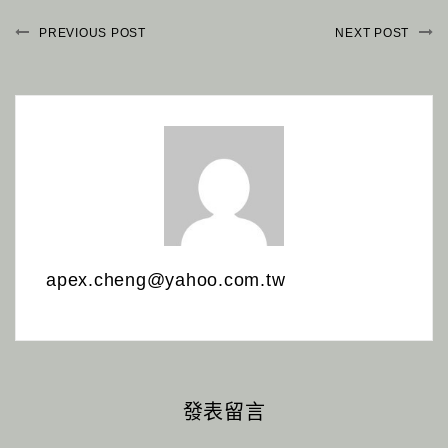
PREVIOUS POST
NEXT POST
apex.cheng@yahoo.com.tw
發表留言