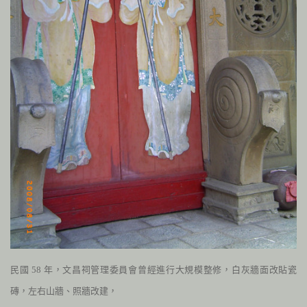
民國
58
年，文昌祠管理委員會曾經進行大規模整修，白灰牆面改貼瓷
磚，左右山牆、照牆改建，