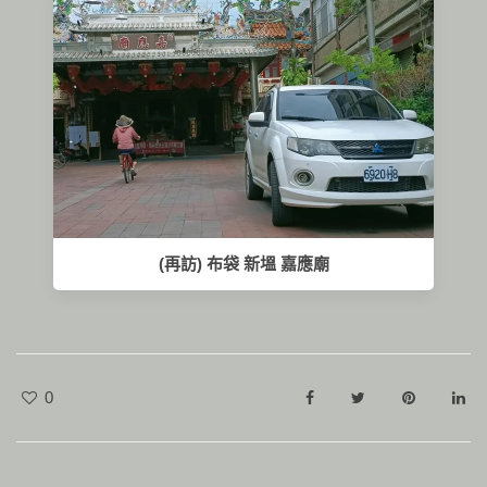
(再訪) 布袋 新塭 嘉應廟
0