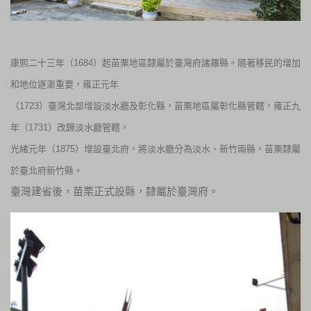
康熙二十三年（
1684
）起苗栗地區隸屬於臺灣府諸羅縣。隨著移民的增加
和地位逐漸重要，雍正元年
（
1723
）臺灣北部增設淡水廳及彰化縣，苗栗地區屬彰化縣管轄，雍正九
年（
1731
）改歸淡水廳管轄，
光緒元年（
1875
）增設臺北府，將淡水廳分為淡水、新竹兩縣，苗栗隸屬
於臺北府新竹縣。
臺灣建省後，苗栗正式設縣，隸屬於臺灣府。