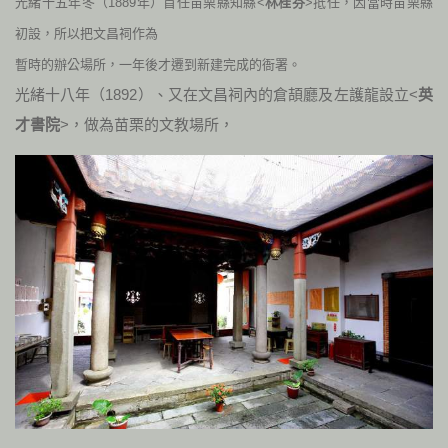
光緒十五年冬（
1889
年）首任苗栗縣知縣<
林桂芬
>抵任，因當時苗栗縣
初設，所以把文昌祠作為
暫時的辦公場所，一年後才遷到新建完成的衙署。
光緒十八年（
1892
）、又在文昌祠內的倉頡廳及左護龍設立<
英
才書院
>，做為苗栗的文教場所，