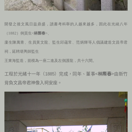
開發之後文風日益鼎盛，讀書考科舉的人越來越多，因此在光緒八年
（
1882
）例貢生<
林際春
>、
廩生陳萬青、生員黃文龍、監生邱蘊常、范炳輝等人倡議建造文昌帝君
祠，延聘堪輿師監生
王東海監造，規模為一座二進及左側護龍，共十六間。
工程於光緒十一年（
1885
）完成，同年、董事<
林際春
>由新竹
背負文昌帝君神像入祠安座。