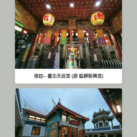
夜訪-- 臺北天后宮 (原 艋舺新興宮)