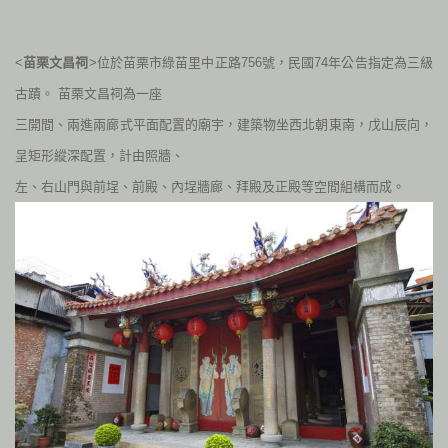
<
苗栗文昌祠
>位於苗栗市綠苗里中正路
756
號，民國74年公告指定為三級
古蹟。
苗栗文昌祠為一座
三開間、兩進兩廊式平面配置的廟宇，建築物坐西北朝東南，戊山辰向，
呈矩形縱深配置，計由照牆、
左、右山門與前埕、前殿、內埕牆廊、拜殿及正殿等空間組構而成。