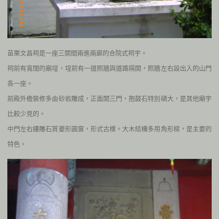
苗栗文昌祠是一座三開間兩進兩廊的合院式祠宇。
祠前有寬闊的廟埕，埕前有一道照牆與道路隔開，照牆左右設出入的山門
各一座。
前殿外檐裝修多由砂岩雕成，正面開三門，抱鼓石特別碩大，是其他廟宇
比較少見的。
中門左右鏤雕石質夔形圓窗，形式古樸。大木結構多用角形樑，是主要的
特色。