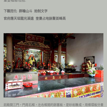
重要楹聯包括:
下觀而化
群瞻山斗
始制文字
官府應天垣龍光溪遠
奎婁占地脉鰲首峰高
前殿開三門，門用石框，左右框間的餘塞板，是砂岩雕成，用絛環板分畫