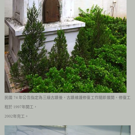
民國
74
年公告指定為三級古蹟後，古蹟維護修復工作隨即展開，
修復工
程於
1997
年開工，
2002
年完工。