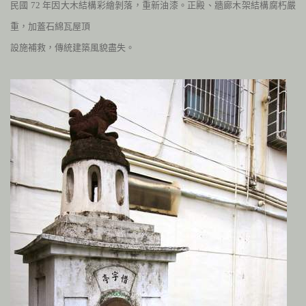
民國
72
年因大木結構彩繪剝落，重新油漆。
正殿、牆廊木架結構腐朽嚴
重，加蓋石綿瓦屋頂
設施補救，傳統建築風貌盡失。