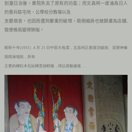
割臺日治後，書院失去了原有的功能；而文昌祠一度淪為日人
的憲兵駐屯地、公學校分教場以及
支廳宿舍，也因而遭到嚴重的破壞，兩側廂房也被歸畫為店舖,
致使格局變得狹隘。
昭和十年(1935）
4
月
21
日中部大地震，
文昌祠正殿屋頂破損、泥塑神像
因雨淋塌毀，所幸
主要的樑柱木石結構受損輕微，得以原貌修復….