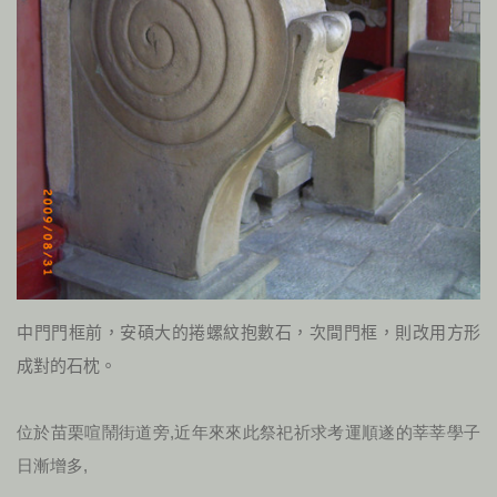
中門門框前，安碩大的捲螺紋抱數石，次間門框，則改用方形
成對的石枕。
位於苗栗喧鬧街道旁,近年來來此祭祀祈求考運順遂的莘莘學子
日漸增多,