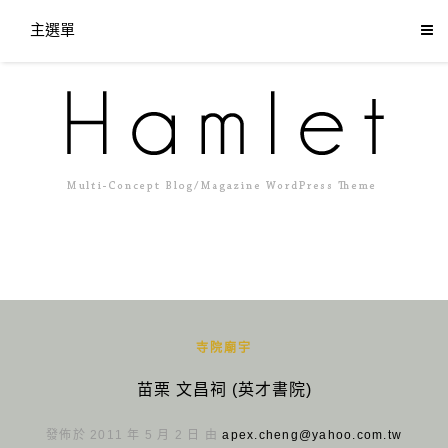
主選單
寺院廟宇
苗栗 文昌祠 (英才書院)
發佈於 2011 年 5 月 2 日 由
apex.cheng@yahoo.com.tw