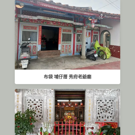
布袋 埔仔厝 秀府老爺廟