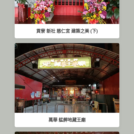
貢寮 新社 慈仁宮 建築之美 (下)
萬華 艋舺地藏王廟