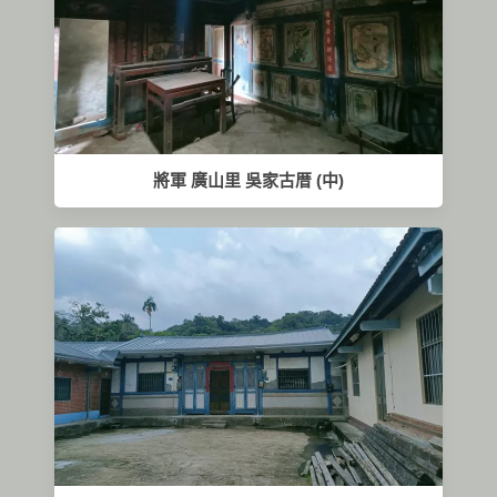
將軍 廣山里 吳家古厝 (中)