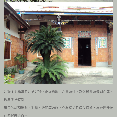
建築主要構造為紅磚建築，正廳檐廊上之圓磚柱，為弧形紅磚疊砌而成，
極為少見特殊，
屋身的斗磚雕刻、彩繪、堆花等裝飾，亦為精美且保存良好，為台灣仕紳
住家代表之作。