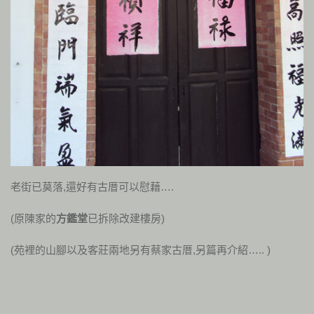
老街已莫落,還好有古厝可以慰藉….
(原陳家的
方鑑堂
已拆除改建樓房)
(苑裡的山腳以及客莊兩地另有蔡家古厝,另篇再介紹….. )