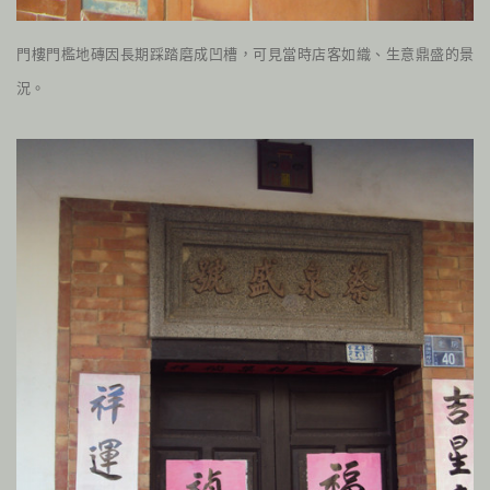
門樓門檻地磚因長期踩踏磨成凹槽，可見當時店客如織、生意鼎盛的景
況。