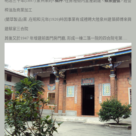
明治三十年
(1897
)
泉州來的
<蔡枰
>在房裡街內置產創建 <
蔡泉盛號
>
經營
榨油及商業加工
(
藺草製品
)
業 ,
在昭和元年(1926
)時
因事業有成
禮聘大陸泉州建築師傅來興
建蔡家三合院
其後又於
1947
年增建前面門房門廳,
形成一棟二落一院的四合院宅第….