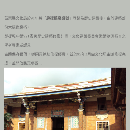
苗栗縣文化局於
91
年將「
房裡蔡泉盛號
」登錄為歷史建築後，由於建築部
份木構造腐朽，
即提報申請
921
震災歷史建築修復計畫，文化建設委員會邀請參與審查之
學者專家咸認具
古蹟保存價值，遂同意補助修復經費，並於
95
年
3
月由文化局主辦修復完
成，並開放民眾參觀…