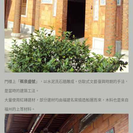
門樓上「
蔡泉盛號
」，以水泥洗石牆雕成，仿歐式文藝復興時期的手法，
是當時的建築工法。
大量使用紅磚建材，部分建材均由福建名窯燒造船運而來，木料也是來自
福州的上等材料。