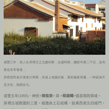
咸豐三年，泉人在房裡庄之北建街衢，全盛時期，鹽館年產二千石，染布
業也非常發達，
房裡居民為方便進行商業，街道上地舖石板，屋前遍遮雨蓬，一時蔚為不
見天街，熱鬧非凡。
咸豐五年(1855)，紳民<
陳植東
> 與 <
蔡錫疇
>倡首捐款築城。
房裡古城周圍約三里，城牆為土石結構，設東西南北四城門，