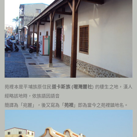
苑裡本是平埔族原住民
道卡斯族 (喔灣麗社
) 的棲生之地，漢人
經略該地時，依族語因語音
簡譯為「宛麗」，後又寫為「
苑裡
」即為當今之苑裡鎮地名。