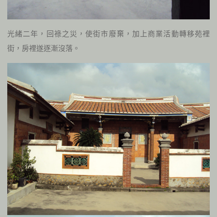
光緒二年，回祿之災，使街市廢棄，加上商業活動轉移苑裡
街，房裡遂逐漸沒落。