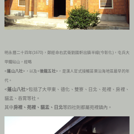
明永曆二十四年
(
1670
)
，鄭經命右武衛劉國軒出鎮半線
(
今彰化
)
，屯兵大
甲鐵砧山，經略
<
蓬山八社
>，以及<
後龍五社
>，是漢人官式接觸苗栗沿海地區最早的年
代。
<
蓬山八社
>包括了大甲東、德化、雙寮、日北、苑裡、房裡、
貓盂、吞霄等社。
其中
房裡、苑裡、貓盂、日北
等四社則都屬苑裡鎮內。