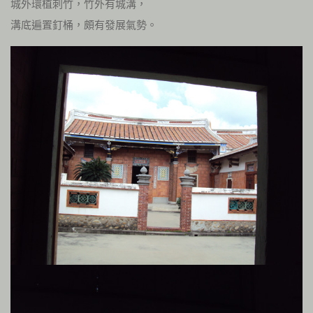
城外環植刺竹，竹外有城溝，
溝底遍置釘桶，頗有發展氣勢。