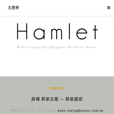
主選單
傳統民居
房裡 蔡家古厝 — 蔡泉盛號
發佈於 2011 年 4 月 13 日 由
apex.cheng@yahoo.com.tw