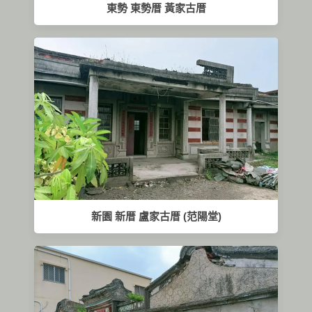
東勢 東勢厝 黃家古厝
新園 新厝 盧家古厝 (范陽堂)