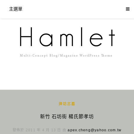
主選單
牌坊古墓
新竹 石坊街 楊氏節孝坊
發佈於 2011 年 4 月 13 日 由
apex.cheng@yahoo.com.tw