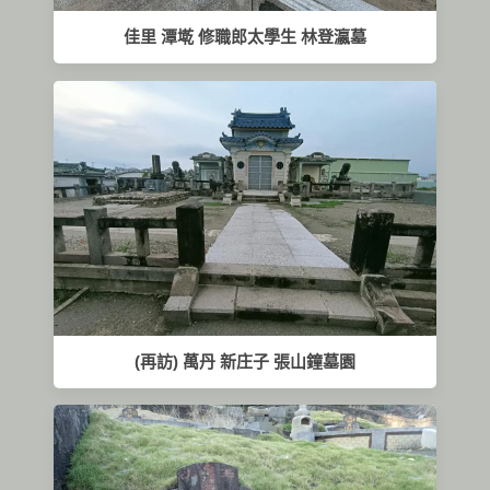
佳里 潭墘 修職郎太學生 林登瀛墓
(再訪) 萬丹 新庄子 張山鐘墓園