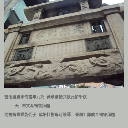
苦雨淒風未悔當年九死
黃章紫誥共欽此節千秋
天□
林文斗頓首拜題
?
問視樁堂婦能代子
栽培桂樹母可兼師
眷粉
郭成金頓守拜題