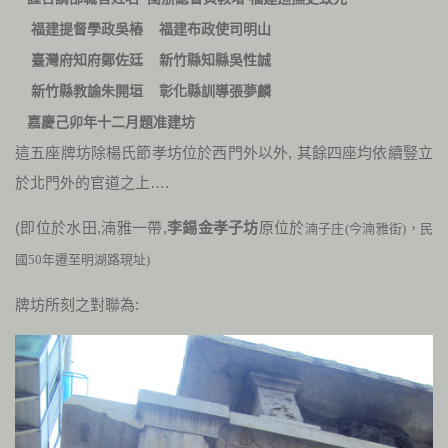
福建提督學政吳樁
福建布政使司明山
臺灣府知府鄭佐廷
新竹縣知縣吳性誠
新竹縣教諭朱開垣
彰化縣訓導張夢麟
嘉慶己卯年十二月題准建坊
這五座牌坊除楊氏節孝坊位於西門外以外, 其餘四座均依續豎立
於北門外的官道之上….
(即位於水田,湳雅一帶,
李錫金孝子坊
原位於
湳子庄
(
今湳雅街
)
，
民
國50年遷至明湖路現址)
牌坊所刻之對聯為: