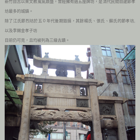
新竹自古以來文教風氣鼎盛，曾經擁有過五座牌坊，是清代民間自建節孝
坊最多的城鎮。
除了江氏節烈坊於五０年代後期毀損，其餘楊氏、張氏、蘇氏的節孝坊,
以及李錫金孝子坊
目前仍可見，且均被列為三級古蹟。