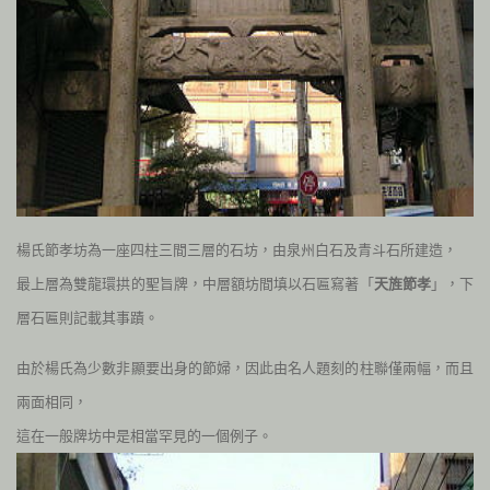
楊氏節孝坊為一座四柱三間三層的石坊，由泉州白石及青斗石所建造，
最上層為雙龍環拱的聖旨牌，中層額坊間填以石匾寫著「
天旌節孝
」，下
層石匾則記載其事蹟。
由於楊氏為少數非顯要出身的節婦，因此由名人題刻的柱聯僅兩幅，而且
兩面相同，
這在一般牌坊中是相當罕見的一個例子。