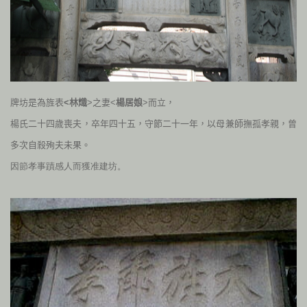
牌坊是為旌表
<林熾
>之妻<
楊居娘
>而立，
楊氏二十四歲喪夫，卒年四十五，守節二十一年，以母兼師撫孤孝親，曾
多次自殺殉夫未果。
因節孝事蹟感人而獲准建坊。