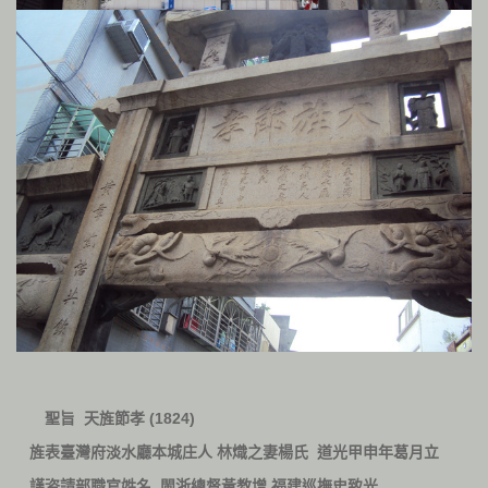
(1824)
聖旨
天旌節孝
旌表臺灣府淡水廳本城庄人
林熾之妻楊氏
道光甲申年葛月立
謹咨請部職官姓名
閩浙總督黃教增
福建巡撫史致光