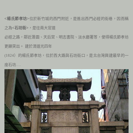
<
楊氏節孝坊
>位於新竹城的西門附近，是進出西門必經的街巷，因而稱
之為<
石坊街
>，是往南大官道
必經之路，鄰近潛園、天后宮、明志書院、淡水廳署等，使得楊氏節孝坊
更顯突出。
建於清
道光四年
(1824）的楊氏節孝坊，位於西大路與石坊街口，是北台灣興建最早的一
座石坊….