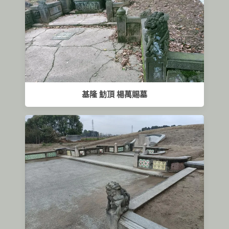
基隆 魴頂 楊萬賜墓