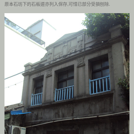
原本石坊下的石板道亦列入保存,可惜已部分受損刨除.