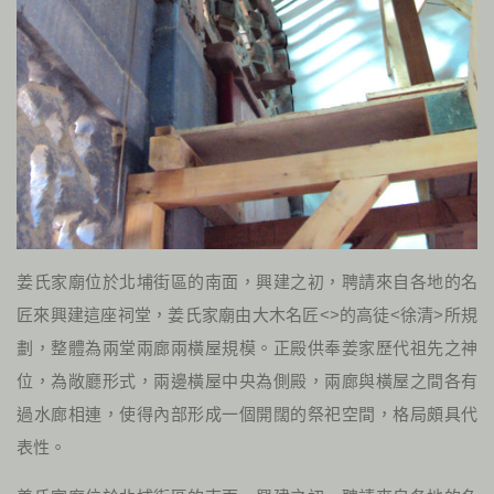
姜氏家廟位於北埔街區的南面，興建之初，聘請來自各地的名
匠來興建這座祠堂，姜氏家廟由大木名匠<>的高徒<徐清>所規
劃，整體為兩堂兩廊兩橫屋規模。正殿供奉姜家歷代祖先之神
位，為敞廳形式，兩邊橫屋中央為側殿，兩廊與橫屋之間各有
過水廊相連，使得內部形成一個開闊的祭祀空間，格局頗具代
表性。