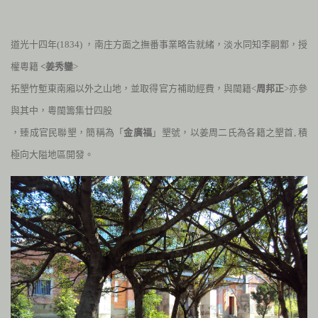
道光十四年
(1834
)
，南庄方面之撫番事業略告就緒，淡水同知李嗣鄴，授
權粵籍
<姜秀鑾
>
拓墾竹塹東南廂以外之山地，並取得官方補助經費，與閩籍<
周邦正
>亦參
與其中，粵閩籌集廿四股
，臻成官民聯墾，簡稱為「
金廣福
」墾號，以姜周二氏為各籍之墾首, 積
極向大隘地區開發。