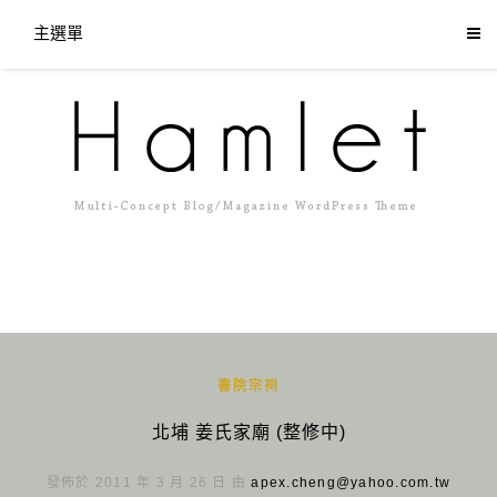
主選單
書院宗祠
北埔 姜氏家廟 (整修中)
發佈於 2011 年 3 月 26 日 由
apex.cheng@yahoo.com.tw