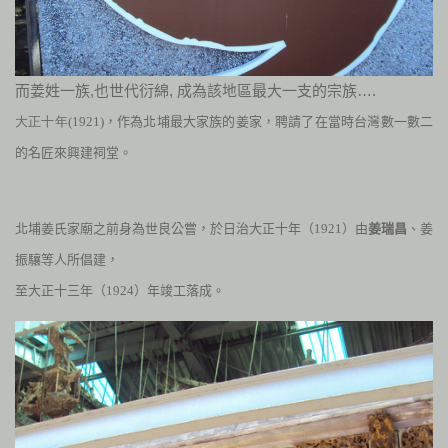
而姜姓一族,也世代衍綿, 成為該地區最大一支的宗族….
大正十年(1921)
，作為北埔最大家族的姜家，
聘請了在當時台灣數一數二
的名匠來興建祠堂。
北埔姜氏家廟之前身為世良公嘗，於日治大正十年（
1921
）由
姜瑞昌
、姜
振驤等人所倡建，
至大正十三年（
1924
）年竣工落成。