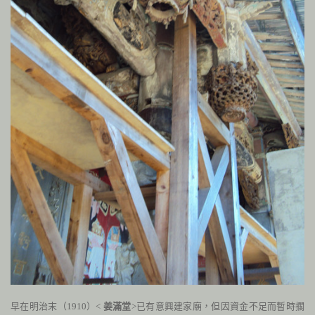
早在明治末（
1910
）<
姜滿堂
>已有意興建家廟，但因資金不足而暫時擱