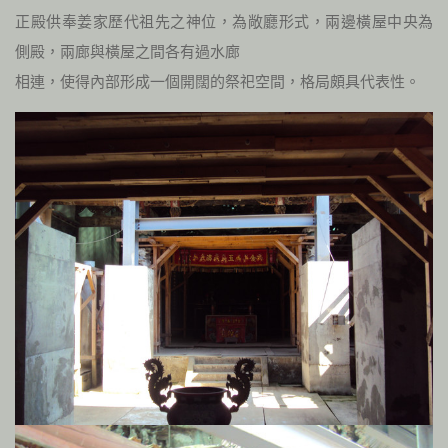
正殿供奉姜家歷代祖先之神位，為敞廳形式，兩邊橫屋中央為
側殿，兩廊與橫屋之間各有過水廊
相連，使得內部形成一個開闊的祭祀空間，格局頗具代表性。