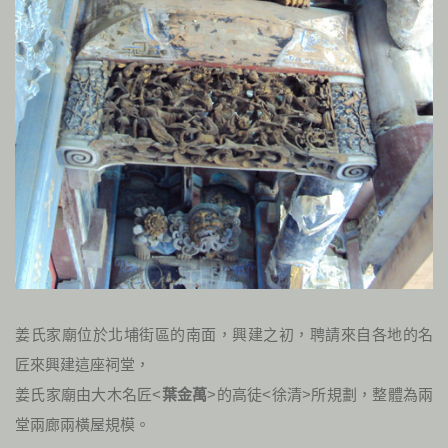
姜氏家廟位於北埔街區的南面，興建之初，聘請來自各地的名
匠來興建這座祠堂，
姜氏家廟由大木名匠<
葉金萬
>的高徒<徐清>所規劃，整體為兩
堂兩廊兩橫屋規模。