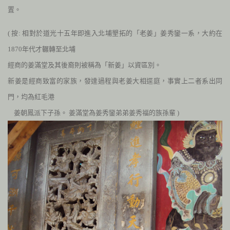
置。
( 按: 相對於道光十五年即進入北埔墾拓的「老姜」姜秀鑾一系，大約在
1870
年代才輾轉至北埔
經商的姜滿堂及其後
裔則被稱為「新姜」以資區別。
新姜是經商致富的家族，發達過程與老姜大相逕庭，事實上二者系出同
門，均為紅毛港
姜朝鳳派下子孫。 姜滿堂為姜秀鑾弟弟姜秀福的族孫輩 )