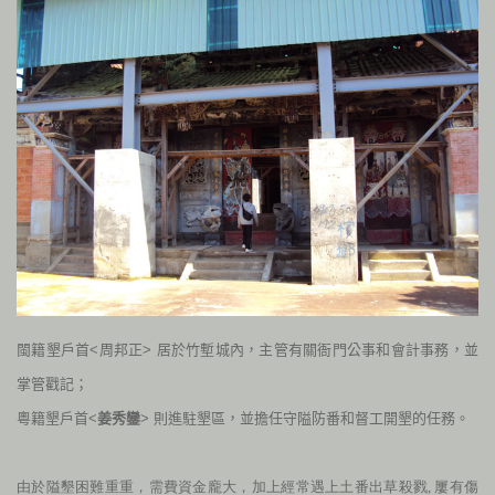
閩籍墾戶首<周邦正> 居於竹塹城內，主管有關衙門公事和會計事務，並
掌管戳記；
粵籍墾戶首<
姜秀鑾
> 則進駐墾區，並擔任守隘防番和督工開墾的任務。
由於隘墾困難重重，需費資金龐大，加上經常遇上土番出草殺戮, 屢有傷