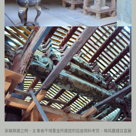
家廟興建之時，主事者不惜重金所建造的這座用料考究、格局嚴謹且富麗