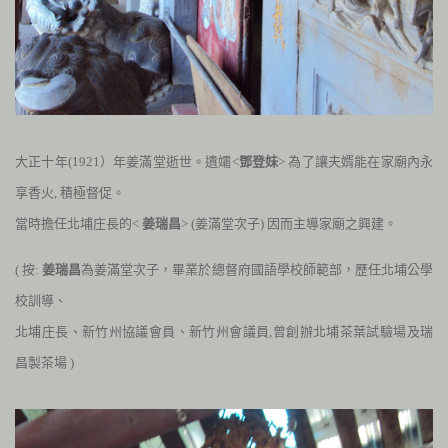
大正十年
(1921
）年姜滿堂逝世。遺孀<
鄧登妹
> 為了
讓夫婿能在家廟內永
享香火, 積極督促。
當時擔任北埔庄長的<
姜瑞昌
> (姜滿堂次子) 因而主導家廟之興建。
( 按:
姜瑞昌
為姜滿堂次子，畢業於總督府國語學校師範部，歷任北埔公學
校訓導、
北埔庄長、新竹州協議會員、新竹州會議員,曾創辦北埔茶葉試驗場及瑞
昌製茶場 )