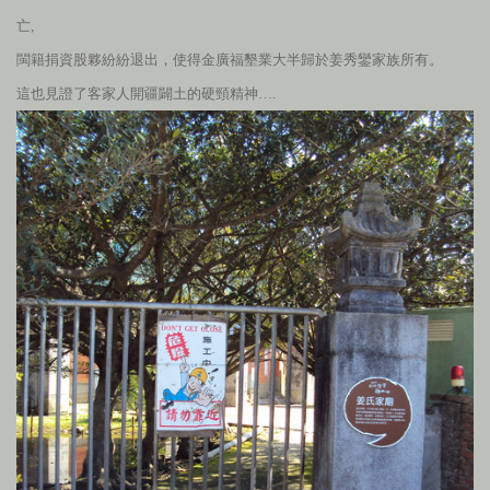
亡,
閩籍捐資股夥紛紛退出，使得金廣福墾業大半歸於姜秀鑾家族所有。
這也見證了客家人開疆闢土的硬頸精神….