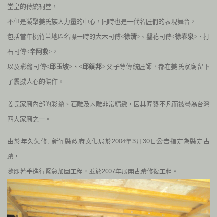
堂皇的傳統祠堂，
不但是凝聚姜氏族人力量的中心，同時也是一代名匠們的表現舞台，
包括當年桃竹苗地區名噪一時的大木司傅<
徐清
>、鑿花司傅<
徐春泉
>、打
石司傅<
辛阿救
>，
以及彩繪司傅
<邱玉坡>、<邱鎮邦
> 父子等傳統匠師，都在姜氏家廟留下
了震撼人心的傑作。
姜氏家廟內部的彩繪、石雕及木雕非常精緻，因其匠藝不凡而被譽為台灣
四大家廟之一。
由於年久失修, 新竹縣政府文化局於
2004年
3
月
30
日公告指定為縣定古
蹟，
隨即著手進行緊急加固工程，
並於2007
年展開古蹟修復工程。