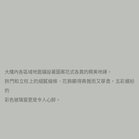
大樓內各區域地面鋪設著圖案花式各異的精美地磚，
拱門和立柱上的細膩線條、花飾顯得典雅而又華貴，五彩繽紛
的
彩色玻璃窗更是令人心醉。