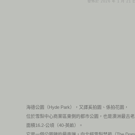
發佈於 2026 年 1 月 21
海德公園（Hyde Park），又譯奚拍園、係拍花園，
位於雪梨中心商業區東側的都市公園，也是澳洲最古老
面積16.2-公頃（40-英畝）。
它是一個公園鏈的最南端，向北經雪梨禁苑（The Doma