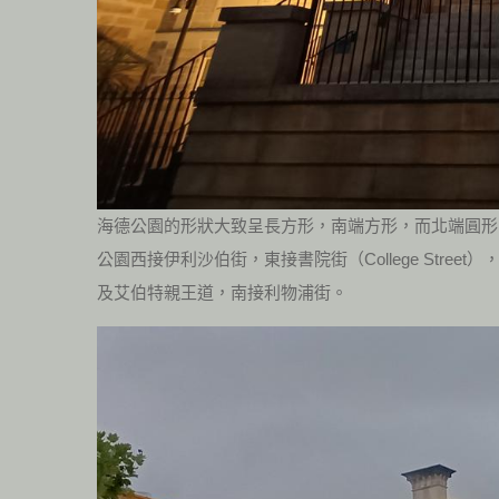
海德公園的形狀大致呈長方形，南端方形，而北端圓形
公園西接伊利沙伯街，東接書院街（College Street
及艾伯特親王道，南接利物浦街。