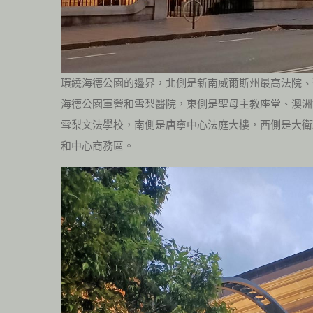
環繞海德公園的邊界，北側是新南威爾斯州最高法院、
海德公園軍營和雪梨醫院，東側是聖母主教座堂、澳洲
雪梨文法學校，南側是唐寧中心法庭大樓，西側是大衛
和中心商務區。