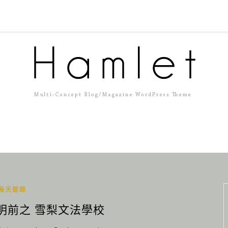
海天遊踪
 黎明前之 雪梨文法學校