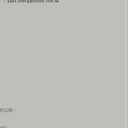
 日 由
apex.cheng@yahoo.com.tw
的公園，
in）