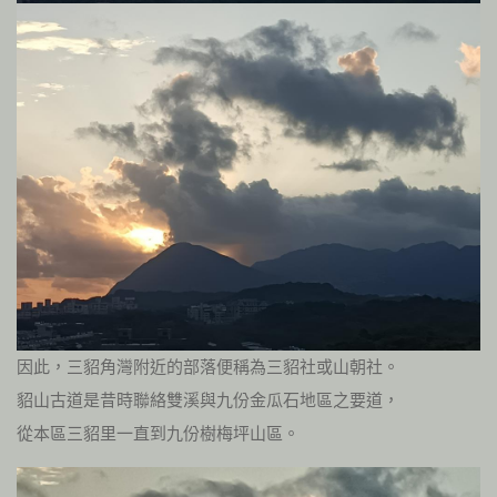
因此，三貂角灣附近的部落便稱為三貂社或山朝社。
貂山古道是昔時聯絡雙溪與九份金瓜石地區之要道，
從本區三貂里一直到九份樹梅坪山區。