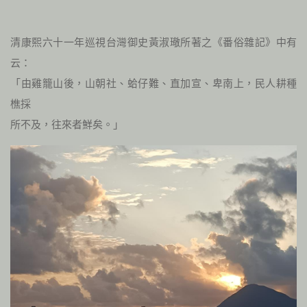
清康熙六十一年巡視台灣御史黃淑璥所著之《番俗雜記》中有
云：
「由雞籠山後，山朝社、蛤仔難、直加宣、卑南上，民人耕種
樵採
所不及，往來者鮮矣。」