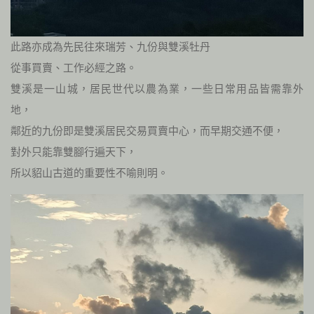
此路亦成為先民往來瑞芳、九份與雙溪牡丹
從事買賣、工作必經之路。
雙溪是一山城，居民世代以農為業，一些日常用品皆需靠外
地，
鄰近的九份即是雙溪居民交易買賣中心，而早期交通不便，
對外只能靠雙腳行遍天下，
所以貂山古道的重要性不喻則明。