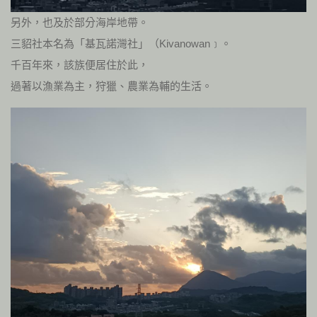
另外，也及於部分海岸地帶。
三貂社本名為「基瓦諾灣社」（Kivanowan﹞。
千百年來，該族便居住於此，
過著以漁業為主，狩獵、農業為輔的生活。