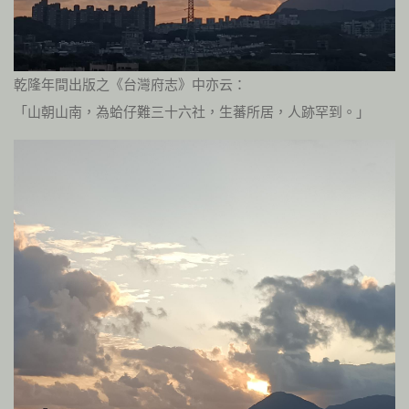
乾隆年間出版之《台灣府志》中亦云：
「山朝山南，為蛤仔難三十六社，生蕃所居，人跡罕到。」