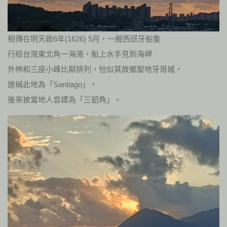
相傳在明天啟6年(1626) 5月，一艘西班牙船隻
行經台灣東北角一海灣，船上水手見到海岬
外伸和三座小峰比鄰排列，恰似其故鄉聖地牙哥城，
遂稱此地為「Santiago」，
後來被當地人音譯為「三貂角」。