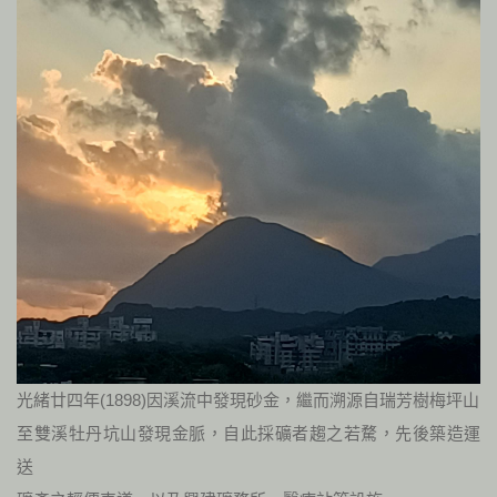
光緒廿四年(1898)因溪流中發現砂金，繼而溯源自瑞芳樹梅坪山
至雙溪牡丹坑山發現金脈，自此採礦者趨之若騖，先後築造運
送